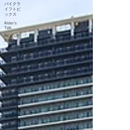
バイクラ
イフトピ
ックス
Rider's
Talk
PICK UP
BIKES
ホームカ
ミング
Enjoy
Bike
MOTO
CLOTHES
AREA
MAP
License
Navi