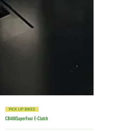
PICK UP BIKES
CB400SuperFour E-Clutch