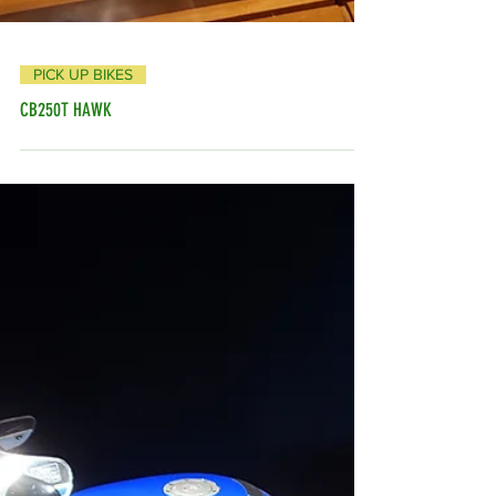
PICK UP BIKES
CB250T HAWK