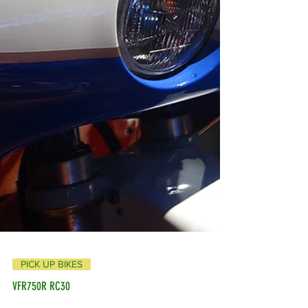
PICK UP BIKES