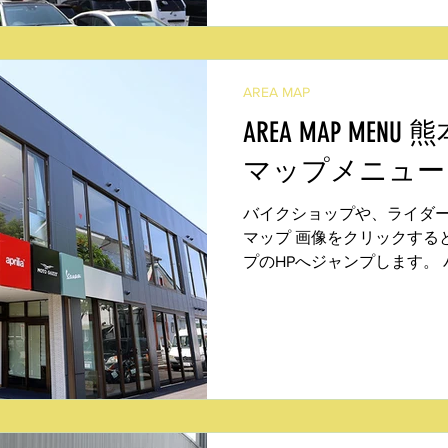
AREA MAP
AREA MAP ME
マップメニュー
バイクショップや、ライダ
マップ 画像をクリックする
プのHPへジャンプします。
バイク熊本（下南部） ホン
コランド熊本インター店（御
本（帯山）...