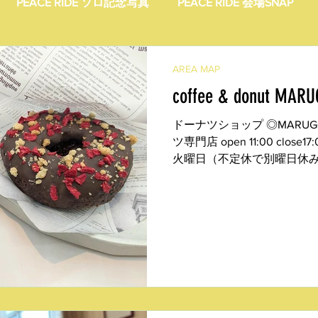
PEACE RIDE ソロ記念写真
PEACE RIDE 会場SNAP
ider's Talk
PICK UP BIKES
ホームカミング
Enjoy
AREA MAP
coffee & donut MAR
AP
License Navi
ドーナツショップ ◎MARUGO
ツ専門店 open 11:00 clo
火曜日（不定休で別曜日休み
在地：阿蘇市西小園125-2 TEL 