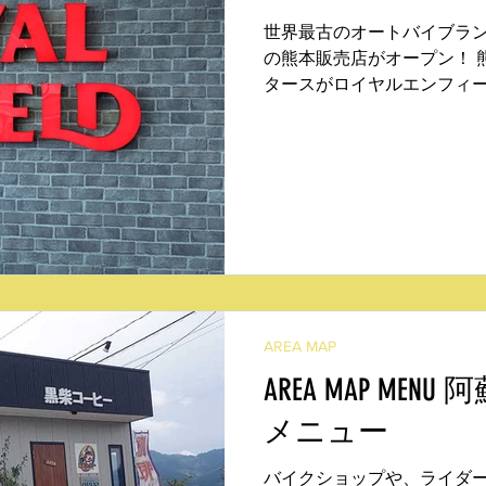
世界最古のオートバイブラ
の熊本販売店がオープン！ 
タースがロイヤルエンフィ
をあげた。 すでに人気車種
っくり見ることができる。 正
日...
AREA MAP
AREA MAP ME
メニュー
バイクショップや、ライダ