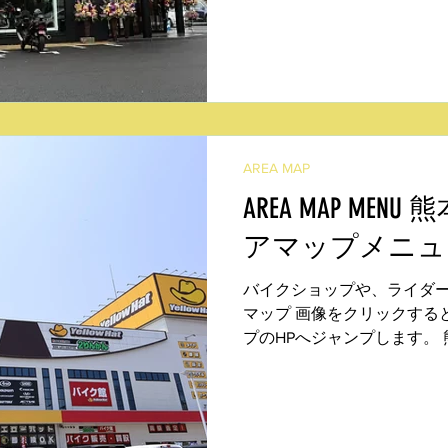
本（植木） 神山モータース
谷）...
AREA MAP
AREA MAP ME
アマップメニュ
バイクショップや、ライダ
マップ 画像をクリックする
プのHPへジャンプします。 
ベレッツァ（南千段畑） レ
イアン ファクトリー（黒髪
敷）...