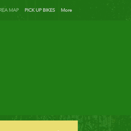
REA MAP
PICK UP BIKES
More