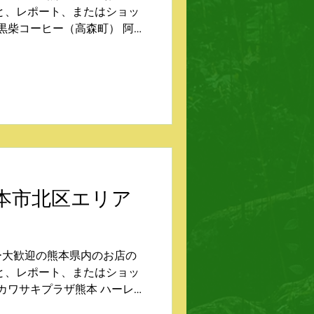
と、レポート、またはショッ
 黒柴コーヒー（高森町） 阿蘇
山田） そらいろのたね（小
町宮原）...
NU 熊本市北区エリア
ー大歓迎の熊本県内のお店の
と、レポート、またはショッ
 カワサキプラザ熊本 ハーレー
 ロイヤルエンフィールド熊