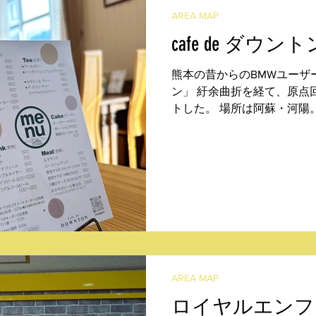
AREA MAP
cafe de ダウント
熊本の昔からのBMWユーザ
ン」 紆余曲折を経て、原点
トした。 場所は阿蘇・河陽
い。 ライダーにとっても観
立地。 通常の営業時間は10:00〜
AREA MAP
ロイヤルエンフ