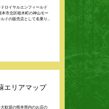
ンドロイヤルエンフィールド
熊本市北区植木町の神山モー
ールドの販売店として名乗り
は店頭に展示されていて、じ
式オープンは2025年2月2
NU 阿蘇エリアマップ
ー大歓迎の熊本県内のお店の