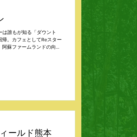
ン
ーは誰もが知る「ダウント
回帰。カフェとしてReスター
。阿蘇ファームランドの向か
光客にとっても、素晴らしい
16:00...
ィールド熊本