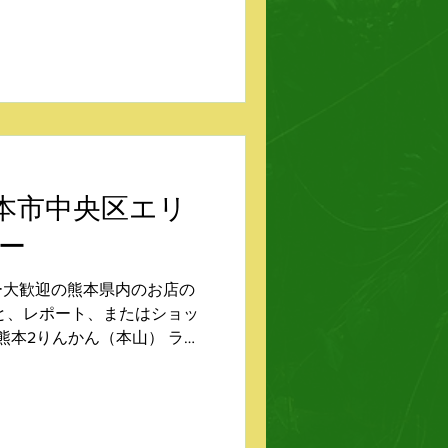
（植木町） 丸田輪業（八景水
NU 熊本市中央区エリ
ー
ー大歓迎の熊本県内のお店の
と、レポート、またはショッ
熊本2りんかん（本山） ラ・
ッドバロン熊本（本山） ジャ
） オッジ・ミラノ（新屋