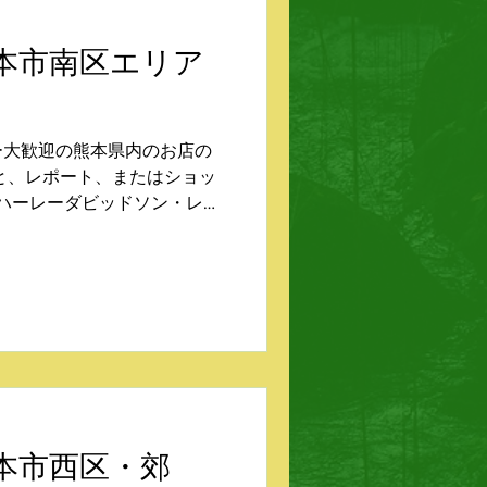
NU 熊本市南区エリア
ー大歓迎の熊本県内のお店の
と、レポート、またはショッ
 ハーレーダビッドソン・レカ
ク ヤマベ（近見） スピリッ
ランド島（近見） YSP熊本
NU 熊本市西区・郊