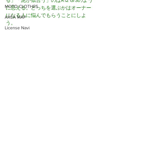
る」「泥が似合う」のはR12 G/Sのよう
MOTO CLOTHES
に思える。どっちを選ぶかはオーナー
になる人に悩んでもらうことにしよ
AREA MAP
う。
License Navi