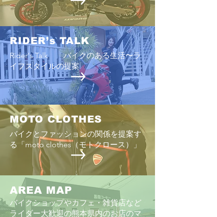
RIDER’s TALK
Rider's Talk バイクのある生活〜ラ
イフスタイルの提案
MOTO CLOTHES
バイクとファッションの関係を提案す
る「moto clothes（モトクロース）」
AREA MAP
バイクショップやカフェ・雑貨店など
ライダー大歓迎の熊本県内のお店のマ