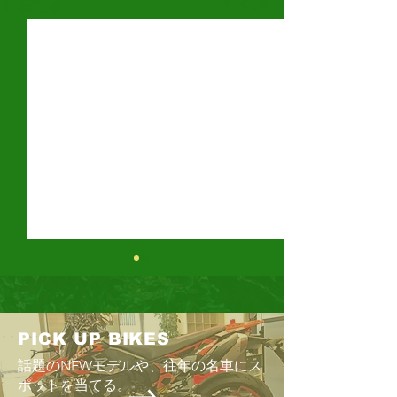
すべて表示
最新記事
DR-Z4SM
KLX230 SHERPA
PICK UP BIKES
話題のNEWモデルや、往年の名車にス
ポットを当てる。