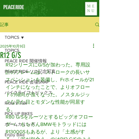
ME
NU
記事
TOPICS
2025年10月9日
TOPICS
R12 G/S
PEACE RIDE 開催情報
R12シリーズにG/Sが加わった。専用設
PEACE RIDE ソロ記念写真
計のフレームは、ストロークの長いサ
スペンションを装備し、Frホイールが21
PEACE RIDE 会場SNAP
インチになったことで、よりオフロー
バイクライフトピックス
ドの傾向が強くなった。ノスタルジッ
クな見た目とモダンな性能が同居す
Rider's Talk
る。
PICK UP BIKES
R80 G/Sをルーツとするビッグオフロー
ホームカミング
ダー、もちろんBMWモトラッドには
R1300GSもあるが、より「土感がす
Enjoy Bike