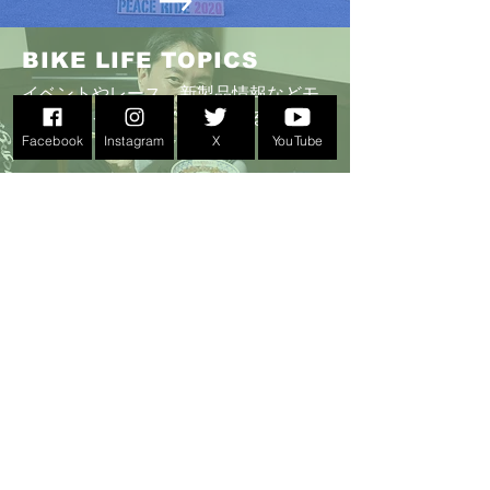
BIKE LIFE TOPICS
イベントやレース、新製品情報などモ
ーターサイクルライフに関するレポー
ト
。
Facebook
Instagram
X
YouTube
GOODS
こんなものがあったのか！PEACE RIDE
イベントオリジナルグッズ
​過去のGOODS画像も
ABOUT US >
イベントPEACE RIDEとPEACE RIDE.NETは