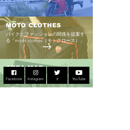
MOTO CLOTHES
バイクとファッションの関係を提案す
る「moto clothes（モトクロース）」
AREA MAP
バイクショップやカフェ・雑貨店など
Facebook
Instagram
X
YouTube
ライダー大歓迎の熊本県内のお店のマ
ップ
画像をクリックすると、レポート、ま
たはショップのHPへジャンプします。
HOME COMING