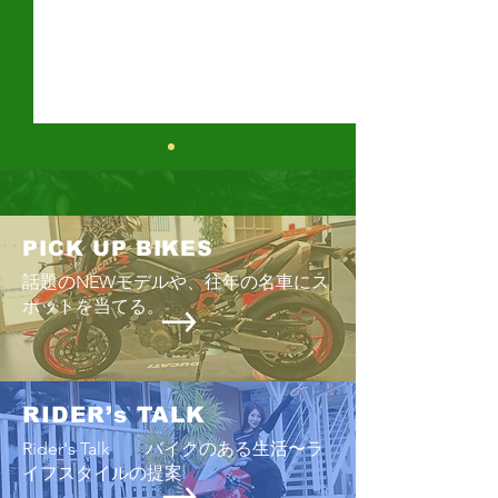
DR-Z4SM
KLX230 SHERPA
PICK UP BIKES
話題のNEWモデルや、往年の名車にス
ポットを当てる。
RIDER’s TALK
Rider's Talk バイクのある生活〜ラ
イフスタイルの提案