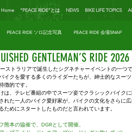
Home
“PEACE RIDE”とは
NEWS
BIKE LIFE TOPICS
A
PEACE RIDE ソロ記念写真
PEACE RIDE 会場SNAP
GUISHED GENTLEMAN’S RIDE 2026
ider's Talk
PICK UP BIKES
ホームカミング
Enjoy
年にオーストラリアで誕生したシグネチャーイベントの一つ
バイクを愛する多くのライダーたちが、紳士的なスーツ
AP
License Navi
特徴的です。
けは、テレビ番組の中でスーツ姿でクラシックバイクに
された一人のバイク愛好家が、バイクの文化をさらに広
るためにスタートしたものだと言われています。
フ熊本の協催で、DGRとして開催。