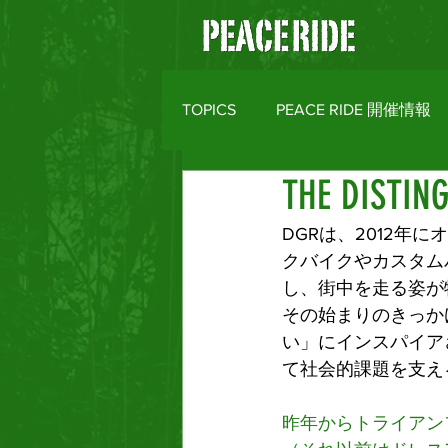
TOPICS
PEACE RIDE 開催情報
THE DISTIN
バイクライフトピックス
R
DGRは、2012
クバイクやカスタム
MOTO CLOTHES
AREA M
し、街中を走る姿が
その始まりのきっか
い」にインスパイア
て社会的課題を支え
昨年からトライアン