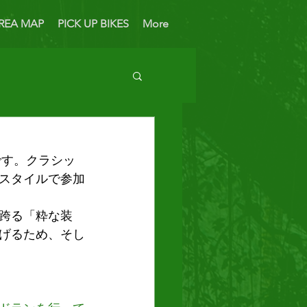
REA MAP
PICK UP BIKES
More
 Bike
です。クラシッ
スタイルで参加
跨る「粋な装
げるため、そし