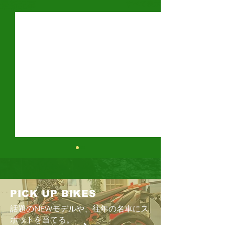
すべて表示
最新記事
鈴鹿8時間耐久
ス
今年もまた、「鈴
PICK UP BIKES
時期が近づいてきた
話題のNEWモデルや、往年の名車にス
の最後の日曜日」
Enjoyツーリング2026 6/28
ポットを当てる。
までの恒例のスケ