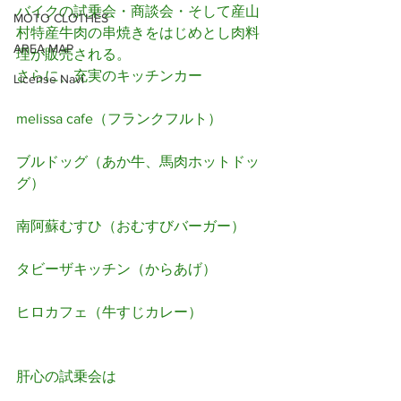
バイクの試乗会・商談会・そして産山
MOTO CLOTHES
村特産牛肉の串焼きをはじめとし肉料
AREA MAP
理が販売される。
さらに、充実のキッチンカー
License Navi
melissa cafe（フランクフルト）
ブルドッグ
（あか牛、馬肉ホットドッ
グ）
南阿蘇むすひ
（おむすびバーガー）
タビーザキッチン
（からあげ）
ヒロカフェ
（牛すじカレー）
肝心の試乗会は