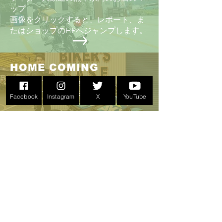
ップ
画像をクリックすると、レポート、ま
たはショップのHPへジャンプします。
HOME COMING
テラバルでバイク免許を取得した皆さ
んが愛車で遊びに来てくれました！
Facebook
Instagram
X
YouTube
PEACE RIDE
ソロ記念写真
PEACE RIDE会場で撮影したライダーと
バイクの画像。過去開催年へのリンク
も。