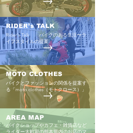
りグッと早い「7
曜日」に開催され
８耐」でおなじみ
RIDER’s TALK
が、あまりにも過
Rider's Talk バイクのある生活〜ラ
少しでも改善する
イフスタイルの提案
早い時期の開催と
は緩和されるのだ
ップ争いだけが、
さではない。にし
にせざるを得ない
MOTO CLOTHES
「HONDA vs YA
バイクとファッションの関係を提案す
る「moto clothes（モトクロース）」
AREA MAP
バイクショップやカフェ・雑貨店など
ライダー大歓迎の熊本県内のお店のマ