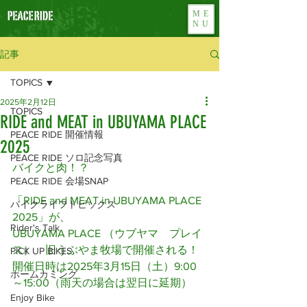
ME
NU
記事
TOPICS
2025年2月12日
TOPICS
RIDE and MEAT in UBUYAMA PLACE
PEACE RIDE 開催情報
2025
PEACE RIDE ソロ記念写真
バイクと肉！？
PEACE RIDE 会場SNAP
「RIDE and MEAT in UBUYAMA PLACE 
バイクライフトピックス
2025」が、
Rider's Talk
UBUYAMA PLACE （ウブヤマ　プレイ
ス）　旧うぶやま牧場で開催される！
PICK UP BIKES
開催日時は2025年3月15日（土）9:00
ホームカミング
～15:00（雨天の場合は翌日に延期）
Enjoy Bike