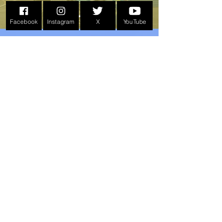
Facebook
Instagram
X
YouTube
PEACE RIDE
ソロ記念写真
PEACE RIDE会場で撮影したライダーと
バイクの画像。過去開催年へのリンク
も。
BIKE LIFE TOPICS
イベントやレース、新製品情報などモ
ーターサイクルライフに関するレポー
ト
。