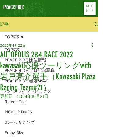
ME
NU
記事
TOPICS
2022年5月22日
TOPICS
AUTOPOLIS 2&4 RACE 2022
PEACE RIDE 開催情報
kawasaki応援ツーリングwith
PEACE RIDE ソロ記念写真
岩戸亮介選手（Kawasaki Plaza
PEACE RIDE 会場SNAP
Racing Team#21）
バイクライフトピックス
更新日：
2024年10月31日
Rider's Talk
PICK UP BIKES
ホームカミング
Enjoy Bike