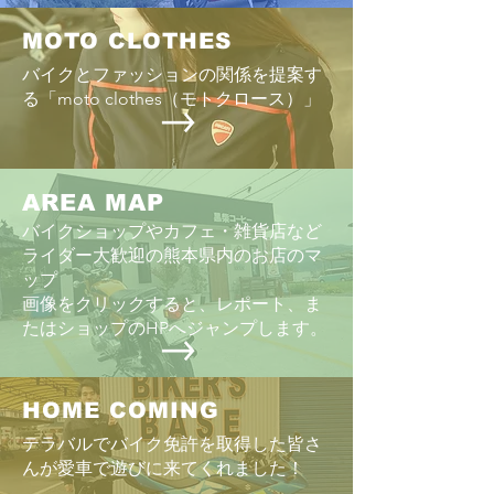
さではない。にし
にせざるを得ない
MOTO CLOTHES
「HONDA vs YA
バイクとファッションの関係を提案す
る「moto clothes（モトクロース）」
AREA MAP
バイクショップやカフェ・雑貨店など
ライダー大歓迎の熊本県内のお店のマ
ップ
画像をクリックすると、レポート、ま
たはショップのHPへジャンプします。
HOME COMING
テラバルでバイク免許を取得した皆さ
んが愛車で遊びに来てくれました！