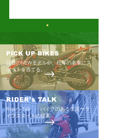
鈴鹿8時間耐久
ス
今年もまた、「鈴
PICK UP BIKES
時期が近づいてきた
話題のNEWモデルや、往年の名車にス
の最後の日曜日」
Enjoyツーリング2026 6/28
ポットを当てる。
までの恒例のスケ
りグッと早い「7
曜日」に開催され
８耐」でおなじみ
RIDER’s TALK
が、あまりにも過
Rider's Talk バイクのある生活〜ラ
少しでも改善する
イフスタイルの提案
早い時期の開催と
は緩和されるのだ
ップ争いだけが、