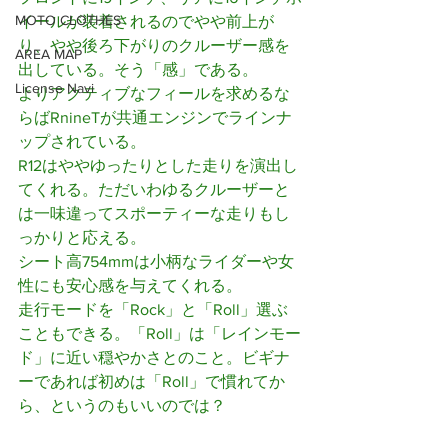
MOTO CLOTHES
イールが装着されるのでやや前上が
り、やや後ろ下がりのクルーザー感を
AREA MAP
出している。そう「感」である。
License Navi
よりアクティブなフィールを求めるな
らばRnineTが共通エンジンでラインナ
ップされている。
R12はややゆったりとした走りを演出し
てくれる。ただいわゆるクルーザーと
は一味違ってスポーティーな走りもし
っかりと応える。
シート高754mmは小柄なライダーや女
性にも安心感を与えてくれる。
走行モードを「Rock」と「Roll」選ぶ
こともできる。「Roll」は「レインモー
ド」に近い穏やかさとのこと。ビギナ
ーであれば初めは「Roll」で慣れてか
ら、というのもいいのでは？