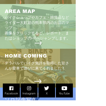
AREA MAP
バイクショップやカフェ・雑貨店など
ライダー大歓迎の熊本県内のお店のマ
ップ
画像をクリックすると、レポート、ま
たはショップのHPへジャンプします。
HOME COMING
テラバルでバイク免許を取得した皆さ
んが愛車で遊びに来てくれました！
Facebook
Instagram
X
YouTube
PEACE RIDE
ソロ記念写真