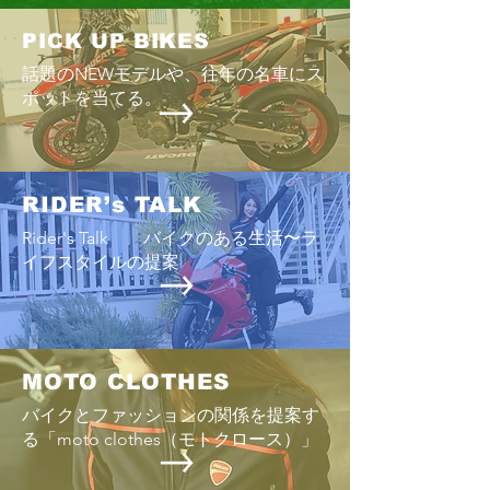
ELIMINATOR SE
KLX230 SHERPA
PICK UP BIKES
話題のNEWモデルや、往年の名車にス
ポットを当てる。
RIDER’s TALK
Rider's Talk バイクのある生活〜ラ
イフスタイルの提案
MOTO CLOTHES
バイクとファッションの関係を提案す
る「moto clothes（モトクロース）」