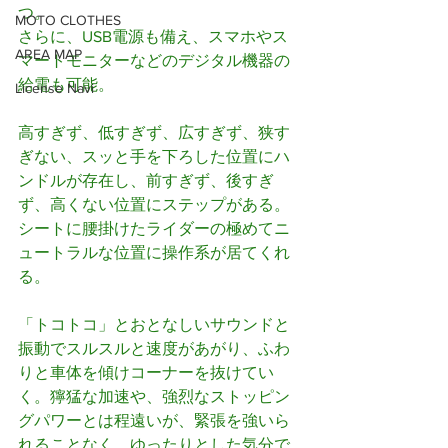
つ。
MOTO CLOTHES
さらに、USB電源も備え、スマホやス
AREA MAP
マートモニターなどのデジタル機器の
給電も可能。
License Navi
高すぎず、低すぎず、広すぎず、狭す
ぎない、スッと手を下ろした位置にハ
ンドルが存在し、前すぎず、後すぎ
ず、高くない位置にステップがある。
シートに腰掛けたライダーの極めてニ
ュートラルな位置に操作系が居てくれ
る。
「トコトコ」とおとなしいサウンドと
振動でスルスルと速度があがり、ふわ
りと車体を傾けコーナーを抜けてい
く。獰猛な加速や、強烈なストッピン
グパワーとは程遠いが、緊張を強いら
れることなく、ゆったりとした気分で