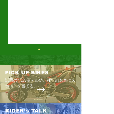
ELIMINATOR SE
KLX230 SHERPA
PICK UP BIKES
話題のNEWモデルや、往年の名車にス
ポットを当てる。
RIDER’s TALK