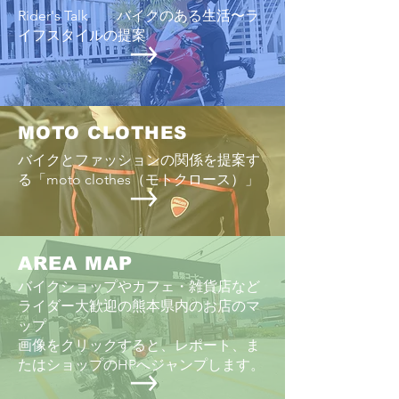
Rider's Talk バイクのある生活〜ラ
イフスタイルの提案
MOTO CLOTHES
バイクとファッションの関係を提案す
る「moto clothes（モトクロース）」
AREA MAP
バイクショップやカフェ・雑貨店など
ライダー大歓迎の熊本県内のお店のマ
ップ
画像をクリックすると、レポート、ま
たはショップのHPへジャンプします。