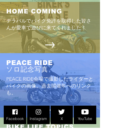
HOME COMING
テラバルでバイク免許を取得した皆さ
んが愛車で遊びに来てくれました！
PEACE RIDE
ソロ記念写真
PEACE RIDE会場で撮影したライダーと
バイクの画像。過去開催年へのリンク
も。
Facebook
Instagram
X
YouTube
BIKE LIFE TOPICS
イベントやレース、新製品情報などモ