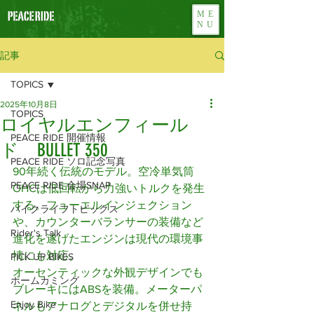
ME
NU
記事
TOPICS
2025年10月8日
TOPICS
ロイヤルエンフィール
PEACE RIDE 開催情報
ド BULLET 350
PEACE RIDE ソロ記念写真
90年続く伝統のモデル。空冷単気筒
PEACE RIDE 会場SNAP
OHCは低回転から力強いトルクを発生
する。フューエルインジェクション
バイクライフトピックス
や、カウンターバランサーの装備など
Rider's Talk
進化を遂げたエンジンは現代の環境事
情にも対応。
PICK UP BIKES
オーセンティックな外観デザインでも
ホームカミング
ブレーキにはABSを装備。メーターパ
Enjoy Bike
ネルもアナログとデジタルを併せ持