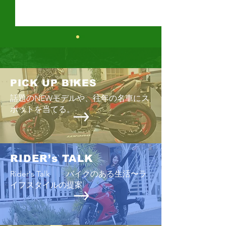
PICK UP BIKES
cafe de ダウントン
話題のNEWモデルや、往年の名車にス
ポットを当てる。
ロイヤルエンフ
熊本
RIDER’s TALK
Rider's Talk バイクのある生活〜ラ
イフスタイルの提案