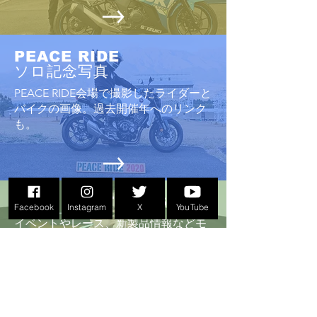
PEACE RIDE
ソロ記念写真
PEACE RIDE会場で撮影したライダーと
バイクの画像。過去開催年へのリンク
も。
BIKE LIFE TOPICS
Facebook
Instagram
X
YouTube
イベントやレース、新製品情報などモ
ーターサイクルライフに関するレポー
ト
。