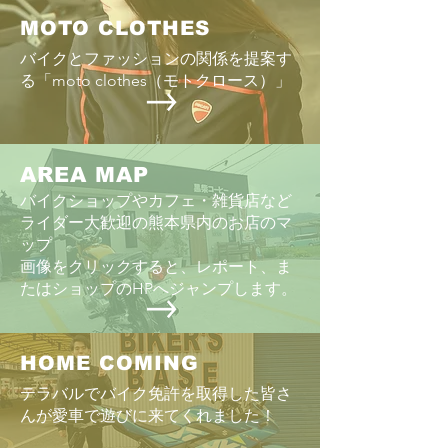
MOTO CLOTHES
バイクとファッションの関係を提案す
る「moto clothes（モトクロース）」
AREA MAP
バイクショップやカフェ・雑貨店など
ライダー大歓迎の熊本県内のお店のマ
ップ
画像をクリックすると、レポート、ま
たはショップのHPへジャンプします。
HOME COMING
テラバルでバイク免許を取得した皆さ
んが愛車で遊びに来てくれました！