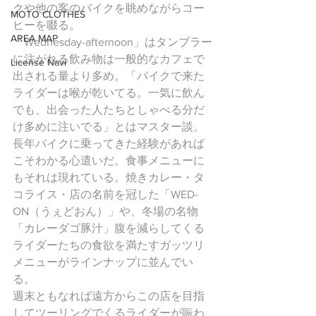
クや他の客のバイクを眺めながらコー
MOTO CLOTHES
ヒーを啜る。
AREA MAP
「Wednesday-afternoon」はタンブラー
に注がれる飲み物は一般的なカフェで
License Navi
出される量より多め。「バイクで来た
ライダーは喉が乾いてる。一気に飲ん
でも、出会った人たちとしゃべる分だ
け多めに注いでる」とはマスター談。
長年バイクに乗ってきた経験があれば
こそわかる心遣いだ。食事メニューに
もそれは現れている。焼きカレー・タ
コライス・店の名前を冠した「WED-
ON（うぇどおん）」や、冬場の名物
「カレーダゴ豚汁」腹を減らしてくる
ライダーたちの食欲を満たすガッツリ
メニューがラインナップに並んでい
る。
週末ともなれば遠方からこの店を目指
してツーリングでくるライダーが賑わ