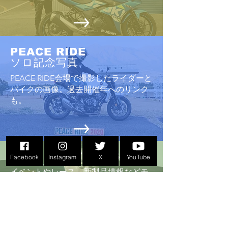
PEACE RIDE
ソロ記念写真
PEACE RIDE会場で撮影したライダーと
バイクの画像。過去開催年へのリンク
も。
BIKE LIFE TOPICS
Facebook
Instagram
X
YouTube
イベントやレース、新製品情報などモ
ーターサイクルライフに関するレポー
ト
。