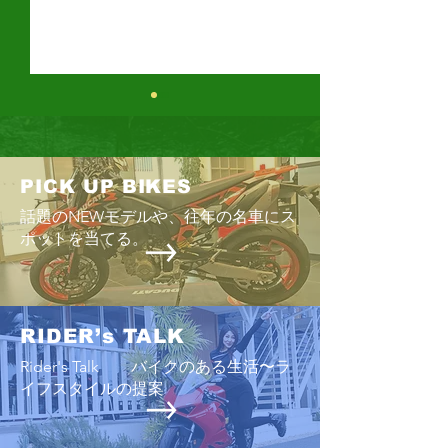
鈴鹿8時間耐久
ス
今年もまた、「鈴
PICK UP BIKES
時期が近づいてきた
話題のNEWモデルや、往年の名車にス
の最後の日曜日」
Enjoyツーリング2026 6/28
ポットを当てる。
までの恒例のスケ
りグッと早い「7
曜日」に開催され
８耐」でおなじみ
RIDER’s TALK
が、あまりにも過
Rider's Talk バイクのある生活〜ラ
少しでも改善する
イフスタイルの提案
早い時期の開催と
は緩和されるのだ
ップ争いだけが、