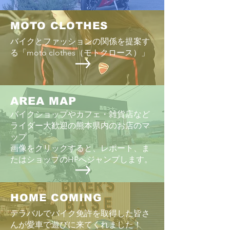
さではない。にし
にせざるを得ない
MOTO CLOTHES
「HONDA vs YA
バイクとファッションの関係を提案す
る「moto clothes（モトクロース）」
AREA MAP
バイクショップやカフェ・雑貨店など
ライダー大歓迎の熊本県内のお店のマ
ップ
画像をクリックすると、レポート、ま
たはショップのHPへジャンプします。
HOME COMING
テラバルでバイク免許を取得した皆さ
んが愛車で遊びに来てくれました！