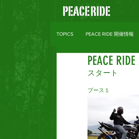
TOPICS
PEACE RIDE 開催情報
PEACE R
バイクライフトピックス
R
スタート
MOTO CLOTHES
AREA M
ブース１