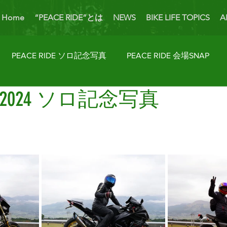
Home
“PEACE RIDE”とは
NEWS
BIKE LIFE TOPICS
A
PEACE RIDE ソロ記念写真
PEACE RIDE 会場SNAP
IDE 2024 ソロ記念写真
ider's Talk
PICK UP BIKES
ホームカミング
Enjoy
AP
License Navi