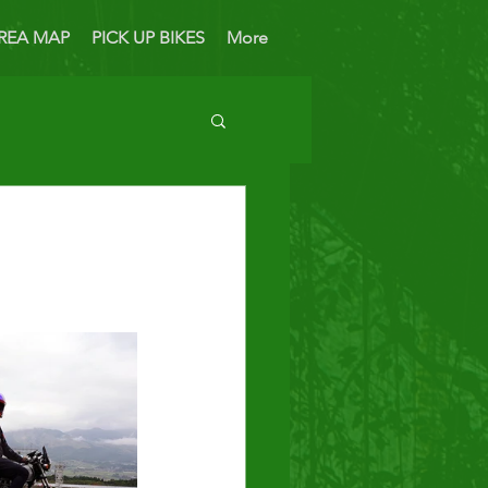
REA MAP
PICK UP BIKES
More
 Bike