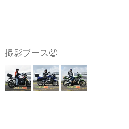
撮影ブース②