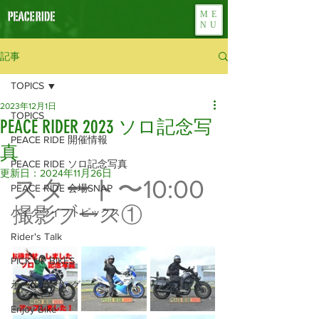
ME
NU
記事
TOPICS
2023年12月1日
TOPICS
PEACE RIDER 2023 ソロ記念写
PEACE RIDE 開催情報
真
PEACE RIDE ソロ記念写真
更新日：
2024年11月26日
スタート〜10:00
PEACE RIDE 会場SNAP
撮影ブース①
バイクライフトピックス
Rider's Talk
PICK UP BIKES
ホームカミング
Enjoy Bike