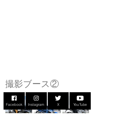
撮影ブース②
Facebook
Instagram
X
YouTube