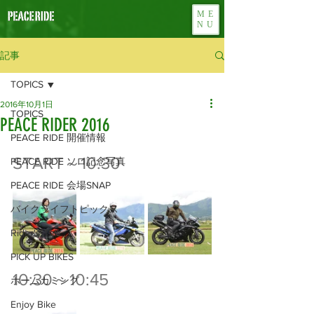
ME
NU
記事
TOPICS
2016年10月1日
TOPICS
PEACE RIDER 2016
PEACE RIDE 開催情報
START～10:30
PEACE RIDE ソロ記念写真
PEACE RIDE 会場SNAP
バイクライフトピックス
Rider's Talk
PICK UP BIKES
10:30～10:45
ホームカミング
Enjoy Bike