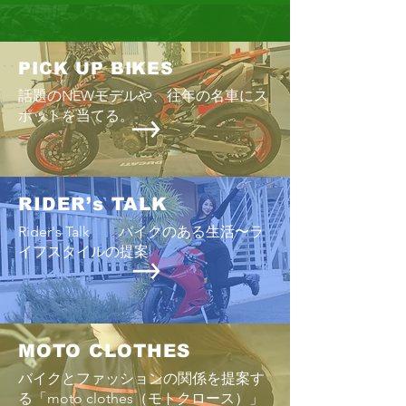
PICK UP BIKES
話題のNEWモデルや、往年の名車にス
PEACERIDE2023
ポットを当てる。
PECE RIDE 2024 SNAP なにげな
い風景
RIDER’s TALK
Rider's Talk バイクのある生活〜ラ
イフスタイルの提案
MOTO CLOTHES
バイクとファッションの関係を提案す
る「moto clothes（モトクロース）」