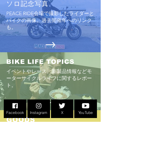
ソロ記念写真
PEACE RIDE会場で撮影したライダーと
バイクの画像。過去開催年へのリンク
も。
BIKE LIFE TOPICS
イベントやレース、新製品情報などモ
ーターサイクルライフに関するレポー
ト
。
Facebook
Instagram
X
YouTube
GOODS
こんなものがあったのか！PEACE RIDE
イベントオリジナルグッズ