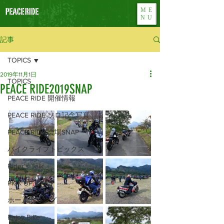
ME
NU
記事
TOPICS
2019年11月1日
TOPICS
PEACE RIDE2019SNAP
PEACE RIDE 開催情報
PEACE RIDE ソロ記念写真
PEACE RIDE 会場SNAP
バイクライフトピックス
Rider's Talk
PICK UP BIKES
ホームカミング
Enjoy Bike