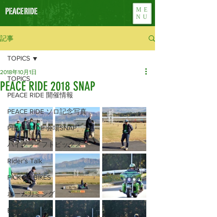
ME
NU
記事
TOPICS
2018年10月1日
TOPICS
PEACE RIDE 2018 SNAP
PEACE RIDE 開催情報
PEACE RIDE ソロ記念写真
PEACE RIDE 会場SNAP
バイクライフトピックス
Rider's Talk
PICK UP BIKES
ホームカミング
Enjoy Bike