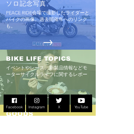
ソロ記念写真
PEACE RIDE会場で撮影したライダーと
バイクの画像。過去開催年へのリンク
も。
BIKE LIFE TOPICS
イベントやレース、新製品情報などモ
ーターサイクルライフに関するレポー
ト
。
Facebook
Instagram
X
YouTube
GOODS
こんなものがあったのか！PEACE RIDE
イベントオリジナルグッズ