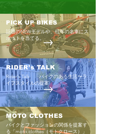
PICK UP BIKES
話題のNEWモデルや、往年の名車にス
PEACERIDE2023
ポットを当てる。
PECE RIDE 2024 SNAP なにげな
い風景
RIDER’s TALK
Rider's Talk バイクのある生活〜ラ
イフスタイルの提案
MOTO CLOTHES
バイクとファッションの関係を提案す
る「moto clothes（モトクロース）」