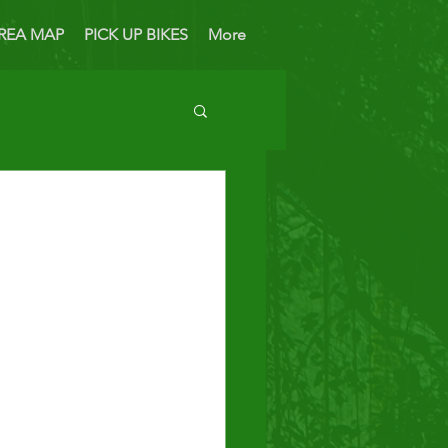
REA MAP
PICK UP BIKES
More
 Bike