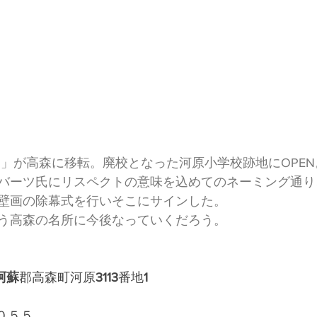
」が高森に移転。廃校となった河原小学校跡地にOPEN
バーツ氏にリスペクトの意味を込めてのネーミング通り
壁画の除幕式を行いそこにサインした。
う高森の名所に今後なっていくだろう。
阿蘇
郡高森町河原
3113
番地
1
００５５