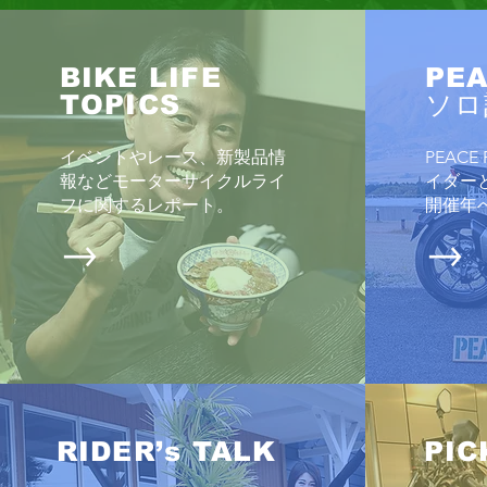
BIKE LIFE
PEA
TOPICS
ソロ
イベントやレース、新製品情
PEAC
coffee & donut MARUGO DONUTS
報などモーターサイクルライ
イダー
フに関するレポート
。
開催年
RIDER’s TALK
PIC