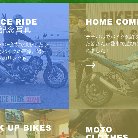
CE RIDE
HOME COM
記念写真
cafe de ダウントン
テラバルでバイク免許
た皆さんが愛車で遊び
E RIDE会場で撮影したラ
れました！
とバイクの画像。過去
ロイ
へのリンクも。
K UP BIKES
MOTO
CLOTHES