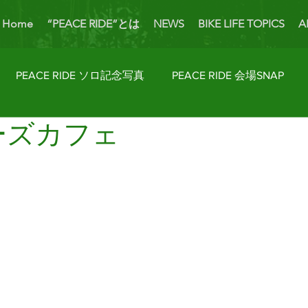
Home
“PEACE RIDE”とは
NEWS
BIKE LIFE TOPICS
A
PEACE RIDE ソロ記念写真
PEACE RIDE 会場SNAP
ニーズカフェ
ider's Talk
PICK UP BIKES
ホームカミング
Enjoy
AP
License Navi