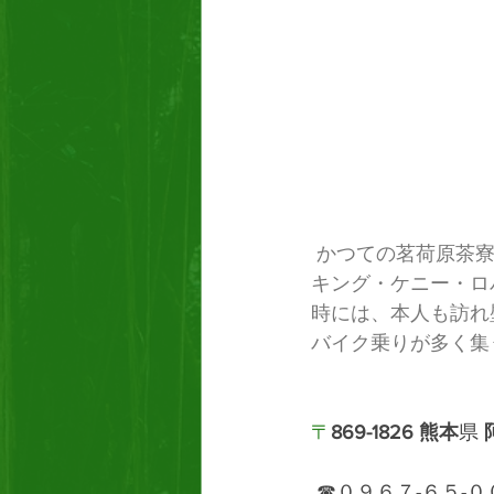
かつての茗荷原茶寮
キング・ケニー・ロ
時には、本人も訪れ
バイク乗りが多く集
〒
869-1826 熊本
県 
 ☎０９６７-６５-