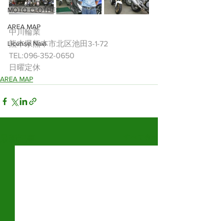
MOTO CLOTHES
AREA MAP
中川輪業
License Navi
熊本県熊本市北区池田3-1-72
TEL:096-352-0650
日曜定休
AREA MAP
すべて表示
最新記事