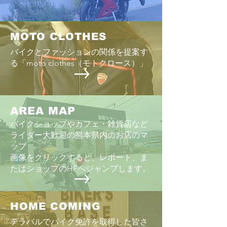
MOTO CLOTHES
バイクとファッションの関係を提案す
る「moto clothes（モトクロース）」
AREA MAP
バイクショップやカフェ・雑貨店など
ライダー大歓迎の熊本県内のお店のマ
ップ
画像をクリックすると、レポート、ま
たはショップのHPへジャンプします。
HOME COMING
テラバルでバイク免許を取得した皆さ