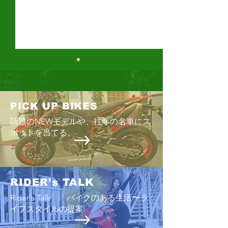
PICK UP BIKES
cafe de ダウントン
話題のNEWモデルや、往年の名車にス
ポットを当てる。
ロイヤルエンフ
熊本
RIDER’s TALK
Rider's Talk バイクのある生活〜ラ
イフスタイルの提案