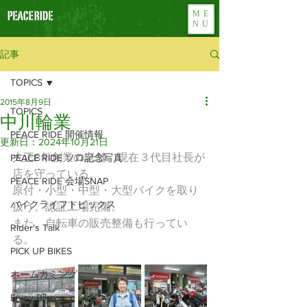
ME
NU
記事
TOPICS
2015年8月9日
TOPICS
中川輪業
PEACE RIDE 開催情報
更新日：
2024年10月21日
大正8年創業の老舗。現在３代目社長が
PEACE RIDE ソロ記念写真
店を守っている。
PEACE RIDE 会場SNAP
原付・小型・中型・大型バイクを取り
バイクライフトピックス
扱う。認証工場完備。
また、自転車の販売整備も行ってい
Rider's Talk
る。
PICK UP BIKES
ホームカミング
Enjoy Bike