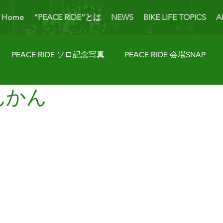
Home
“PEACE RIDE”とは
NEWS
BIKE LIFE TOPICS
A
PEACE RIDE ソロ記念写真
PEACE RIDE 会場SNAP
んかん
ider's Talk
PICK UP BIKES
ホームカミング
Enjoy
AP
License Navi