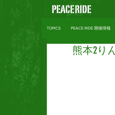
TOPICS
PEACE RIDE 開催情報
熊本2り
バイクライフトピックス
R
MOTO CLOTHES
AREA M