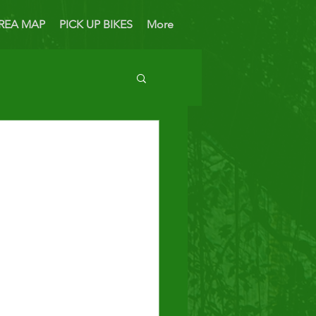
REA MAP
PICK UP BIKES
More
 Bike