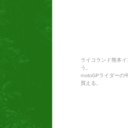
ライコランド熊本イン
う。
​motoGPライダ
買える。