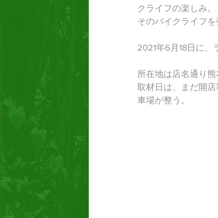
クライフの楽しみ。
そのバイクライフを
2021年6月18日
所在地は店名通り熊
取材日は、まだ開店
車場が整う。