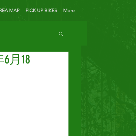
REA MAP
PICK UP BIKES
More
6月18
 Bike