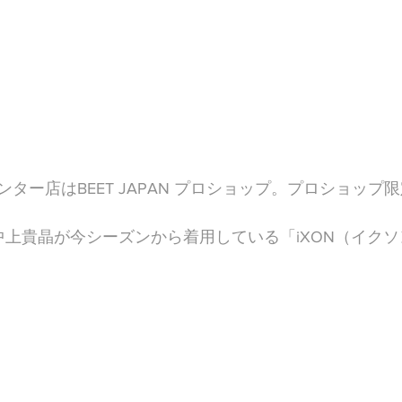
ター店はBEET JAPAN プロショップ。プロショップ
ーの中上貴晶が今シーズンから着用している「iXON（イク