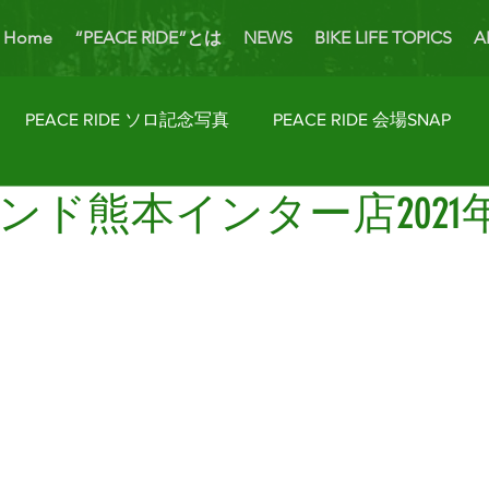
Home
“PEACE RIDE”とは
NEWS
BIKE LIFE TOPICS
A
PEACE RIDE ソロ記念写真
PEACE RIDE 会場SNAP
ド熊本インター店2021年
ider's Talk
PICK UP BIKES
ホームカミング
Enjoy
AP
License Navi