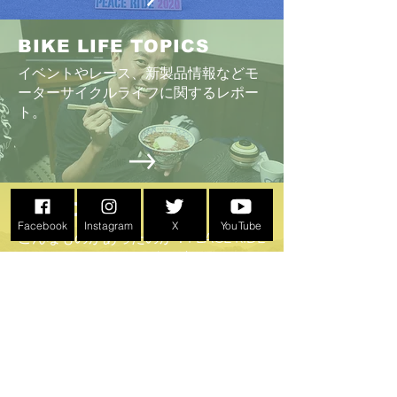
BIKE LIFE TOPICS
イベントやレース、新製品情報などモ
ーターサイクルライフに関するレポー
ト
。
GOODS
Facebook
Instagram
X
YouTube
こんなものがあったのか！PEACE RIDE
イベントオリジナルグッズ
​過去のGOODS画像も
ABOUT US >
イベントPEACE RIDEとPEACE RIDE.NETは