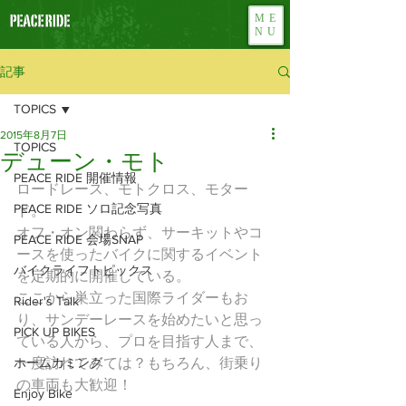
ME
NU
記事
TOPICS
2015年8月7日
TOPICS
デューン・モト
PEACE RIDE 開催情報
ロードレース、モトクロス、モター
PEACE RIDE ソロ記念写真
ド。
オフ・オン関わらず、サーキットやコ
PEACE RIDE 会場SNAP
ースを使ったバイクに関するイベント
バイクライフトピックス
を定期的に開催している。
ここから巣立った国際ライダーもお
Rider's Talk
り、サンデーレースを始めたいと思っ
PICK UP BIKES
ている人から、プロを目指す人まで、
ホームカミング
一度訪れてみては？もちろん、街乗り
の車両も大歓迎！
Enjoy Bike