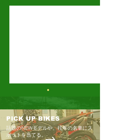
すべて表示
最新記事
PICK UP BIKES
cafe de ダウントン
話題のNEWモデルや、往年の名車にス
ポットを当てる。