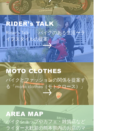
ロイヤルエンフ
熊本
RIDER’s TALK
Rider's Talk バイクのある生活〜ラ
イフスタイルの提案
MOTO CLOTHES
バイクとファッションの関係を提案す
る「moto clothes（モトクロース）」
AREA MAP
バイクショップやカフェ・雑貨店など
ライダー大歓迎の熊本県内のお店のマ