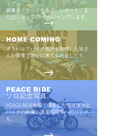
ップ
画像をクリックすると、レポート、ま
たはショップのHPへジャンプします。
HOME COMING
テラバルでバイク免許を取得した皆さ
んが愛車で遊びに来てくれました！
PEACE RIDE
ソロ記念写真
PEACE RIDE会場で撮影したライダーと
バイクの画像。過去開催年へのリンク
も。