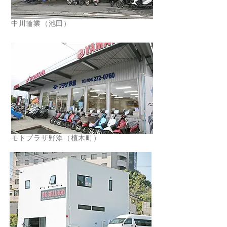
中川輪業（池田）
モトプラザ野添（植木町）