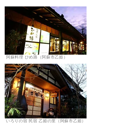
阿蘇料理 ひめ路（阿蘇市乙姫）
いろりの宿 民宿 乙姫の里（阿蘇市乙姫）