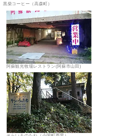
黒柴コーヒー（高森町）
阿蘇観光牧場レストラン(阿蘇市山田)
そらいろのたね（小国町西里）