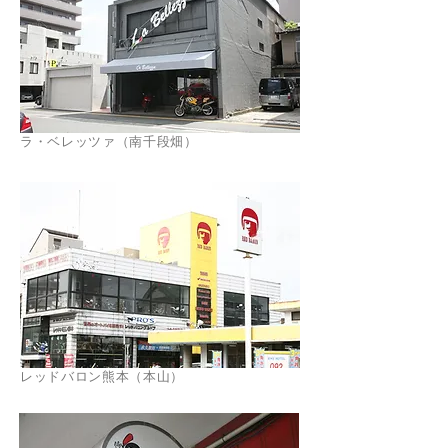
ラ・ベレッツァ（南千段畑）
レッドバロン熊本（本山）