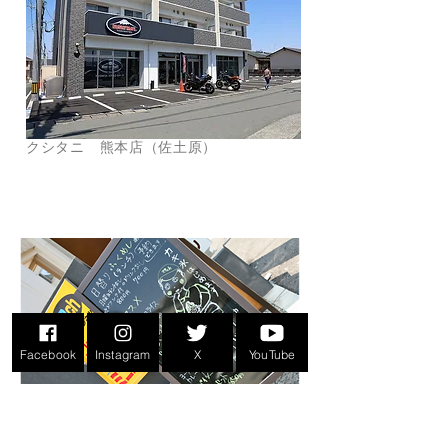
クシタニ 熊本店（佐土原）
熊本市 西区
Facebook
Instagram
X
YouTube
カフェ＆ホビー ふくチャンネル（島崎）