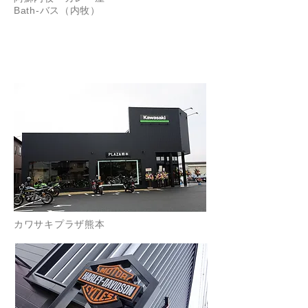
Bath-バス（内牧）
​熊本市北区
カワサキプラザ熊本