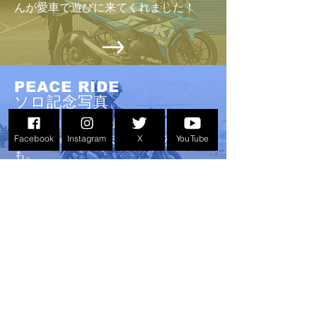
んが愛車で遊びに来てくれました！
PEACE RIDE
ソロ記念写真
PEACE RIDE会場で撮影したライダーと
バイクの画像。過去開催年へのリンク
Facebook
Instagram
X
YouTube
も。
BIKE LIFE TOPICS
イベントやレース、新製品情報などモ
ーターサイクルライフに関するレポー
ト
。