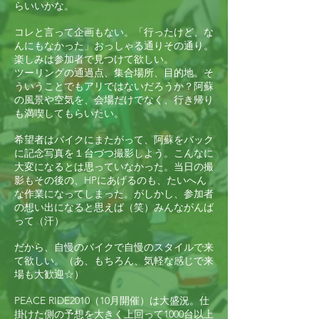
らいいかな。
コレと言って企画もない。「行ったけど、な
んにもなかった」おっしゃる通りその通り。
楽しみは参加者で見つけて欲しい。
ツーリングの通過点、集合場所、目的地。そ
ういうことでもアリではないだろうか？阿蘇
の風景や空気を、会場だけでなく、行き帰り
も満喫してもらいたい。
希望者はバイクにまたがって、阿蘇をバック
に記念写真を１台づつ撮影しよう。こんなに
大変になるとは思っていなかった。当日の撮
影もその後の、HPにあげるのも、たいへん
な作業になってしまった。がしかし、参加者
の想い出になると思えば（笑）みんながんば
って（汗）
だから、自慢のバイクで自慢のスタイルで来
て欲しい。（あ、もちろん、気軽な感じで来
場も大歓迎☆）
PEACE RIDE2010（10月開催）は大盛況。仕
掛けた側の予想を大きく上回って1000台以上