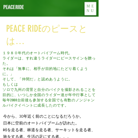
ME
NU
PEACE RIDE
のピースと
…
は
１９８０年代のオートバイブーム時代。
ライダーは、すれ違うライダーにピースサインを贈っ
た。
それは「無事に、相手が目的地にたどり着くよう
に。」
そして、「仲間だ」と認めあうように。
もしくは
ソロで九州の背景と自分のバイクを撮影されることを
目的に、いつしか全国のライダー達が年中行事として
毎年2000台前後も参加する全国でも有数のノンジャン
ルバイクイベントに成長したのです。
今から、30年近く前のことになるだろうか。
日本に空前のオートバイブームが訪れた。
峠を走る者、林道を走る者、サーキットを走る者、
旅をする者。生活の足にする者。。。