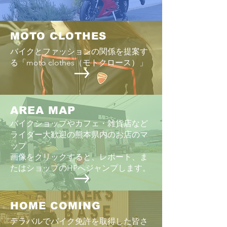
MOTO CLOTHES
バイクとファッションの関係を提案す
る「moto clothes（モトクロース）」
AREA MAP
バイクショップやカフェ・雑貨店など
ライダー大歓迎の熊本県内のお店のマ
ップ
画像をクリックすると、レポート、ま
たはショップのHPへジャンプします。
HOME COMING
テラバルでバイク免許を取得した皆さ