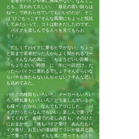
「若者がバイクや車に興味がない」なんてこ
とも、言われて久しい。「最近の若い奴らは
ね〜」で終わらせていてもいいのだが、そこ
は”ひごもっこす”そんな風潮にちょっと抵抗
してみたいって、コトは動きだしたのです。
「バイクを楽しんでる人々を見てもらお
う！」
「忙しくてバイクに乗るヒマがない」ちょっ
と前まで若者だった人からよく聞かれるワー
ド。そんな人の為に、「ちょうどいい距離」
「ちょうどいい時間」に「年に一回だけ」だ
ったらバイクに乗れるでしょ？そんぐらいな
らバチも当たらないんぢゃない？そんな思い
も込めてみた。
バイクの種類もいろいろ。メーカーもいろい
ろ。排気量もいろいろ。どう楽しんでいるか
も様々。だから、なんでもアリにした。「バ
イクだったらなんでもいい」楽しんで乗って
来てくれて、会場での楽しみ方も、そのひと
におまかせ。「俺もバイク乗り、あんたもバ
イク乗り、お互いの価値観でコレが最高と思
って乗ってる。」そんな風に思ってもらえた