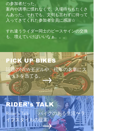
の参加者だった。
案内や誘導に慣れなくて、入場待ちもたくさ
んあった。それでも、文句も言わずに待って
入ってきてくれた参加者全員に感謝☆
すれ違うライダー同士のピースサインの交換
も、増えていけばいいなぁ。。。
PICK UP BIKES
話題のNEWモデルや、往年の名車にス
ポットを当てる。
RIDER’s TALK
Rider's Talk バイクのある生活〜ラ
イフスタイルの提案