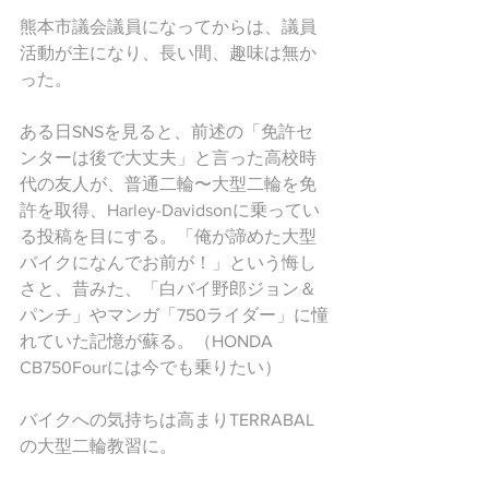
熊本市議会議員になってからは、議員
活動が主になり、長い間、趣味は無か
った。
ある日SNSを見ると、前述の「免許セ
ンターは後で大丈夫」と言った高校時
代の友人が、普通二輪〜大型二輪を免
許を取得、Harley-Davidsonに乗ってい
る投稿を目にする。「俺が諦めた大型
バイクになんでお前が！」という悔し
さと、昔みた、「白バイ野郎ジョン＆
パンチ」やマンガ「750ライダー」に憧
れていた記憶が蘇る。（HONDA 
CB750Fourには今でも乗りたい）
バイクへの気持ちは高まりTERRABAL
の大型二輪教習に。