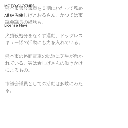
MOTO CLOTHES
熊本市議会議員を５期にわたって務め
ている倉しげとおるさん。かつては市
AREA MAP
議会議長の経験も。
License Navi
犬猫殺処分をなくす運動、ドッグレス
キュー隊の活動にも力を入れている。
熊本市の路面電車の軌道に芝生が敷か
れている、実は倉しげさんの働きかけ
によるもの。
市議会議員としての活動は多岐にわた
る。