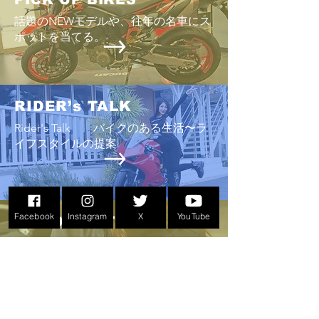
話題のNEWモデルや、往年の名車にス
ポットを当てる。
vol.30 原 裕一さん トライア
vol.29​桝田あいかさん Du
Panigale V2
ンフボンネビルボバーTFC
など
RIDER’s TALK
Rider's Talk バイクのある生活〜ラ
イフスタイルの提案
Facebook
Instagram
X
YouTube
MOTO CLOTHES
バイクとファッションの関係を提案す
る「moto clothes（モトクロース）」