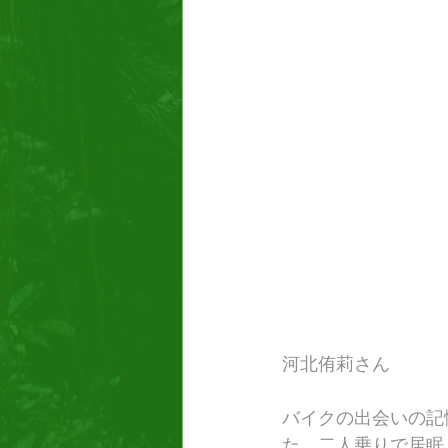
河北侑莉さん
バイクの出会いの記
た。二人乗りで居眠