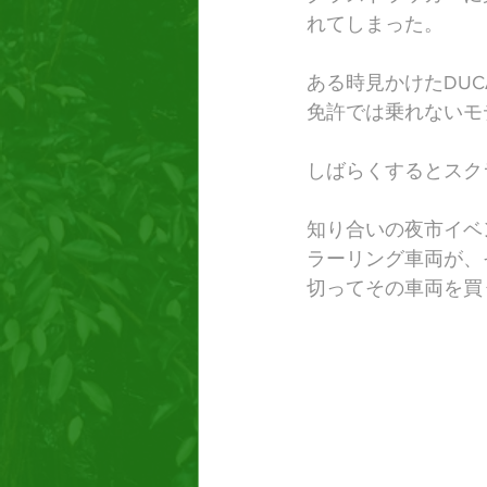
れてしまった。
ある時見かけたDU
免許では乗れないモ
しばらくするとスクラ
知り合いの夜市イベ
ラーリング車両が、
切ってその車両を買