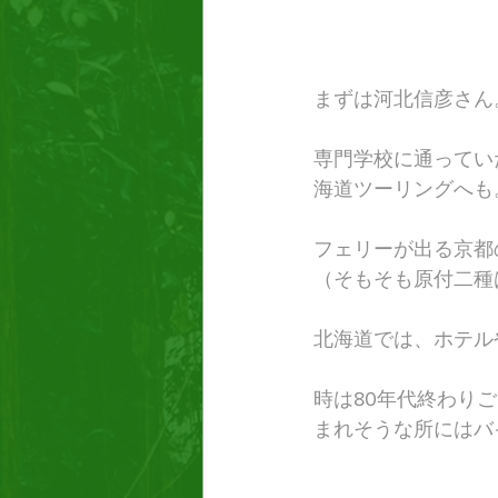
まずは河北信彦さん
専門学校に通ってい
海道ツーリングへも
フェリーが出る京都
（そもそも原付二種
北海道では、ホテル
時は80年代終わり
まれそうな所にはバ