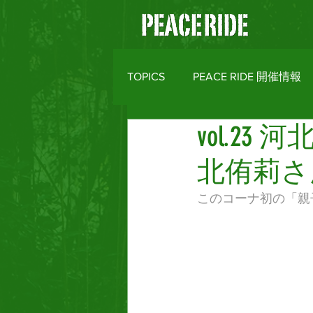
TOPICS
PEACE RIDE 開催情報
vol.23 河
バイクライフトピックス
R
北侑莉さん
MOTO CLOTHES
AREA M
このコーナ初の「親