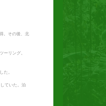
取得。その後、北
ツーリング。
した。
指していた。泊