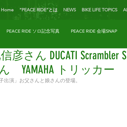
Home
“PEACE RIDE”とは
NEWS
BIKE LIFE TOPICS
A
PEACE RIDE ソロ記念写真
PEACE RIDE 会場SNAP
北信彦さん DUCATI Scrambler Si
ider's Talk
PICK UP BIKES
ホームカミング
Enjoy
 YAMAHA トリッカー
AP
License Navi
子出演」お父さんと娘さんの登場。