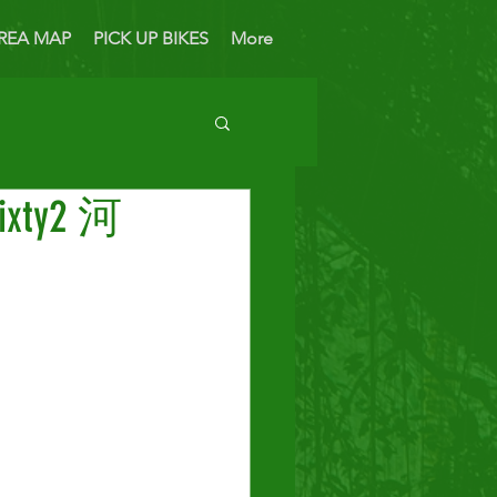
REA MAP
PICK UP BIKES
More
xty2 河
 Bike