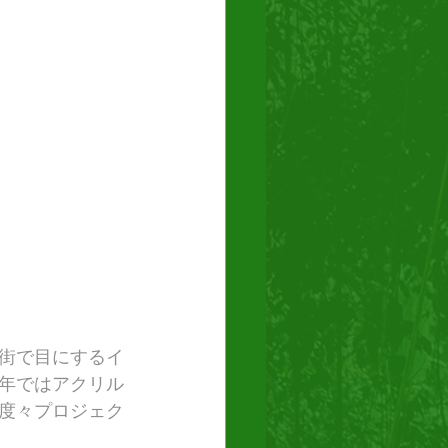
街で目にするイ
年ではアクリル
度々プロジェク