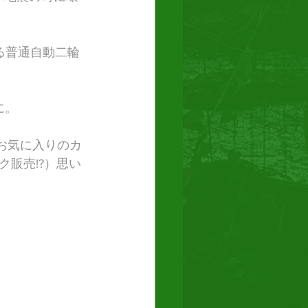
る普通自動二輪
に。
、お気に入りのカ
販売!?）思い