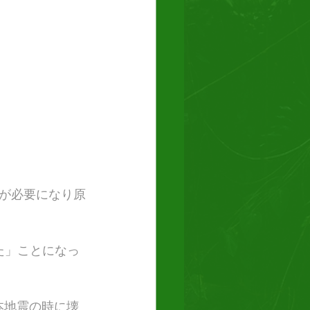
が必要になり原
た」ことになっ
本地震の時に壊