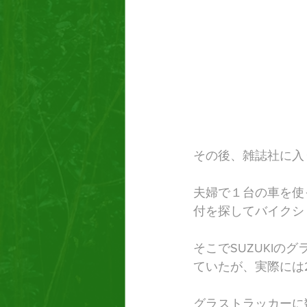
その後、雑誌社に入
夫婦で１台の車を使
付を探してバイクシ
​そこでSUZUKI
ていたが、実際には
グラストラッカーに数