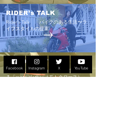
曜日」に開催され
８耐」でおなじみ
RIDER’s TALK
が、あまりにも過
Rider's Talk バイクのある生活〜ラ
少しでも改善する
イフスタイルの提案
早い時期の開催と
は緩和されるのだ
ップ争いだけが、
さではない。にし
にせざるを得ない
MOTO CLOTHES
「HONDA vs YA
Facebook
Instagram
X
YouTube
バイクとファッションの関係を提案す
る「moto clothes（モトクロース）」
AREA MAP
バイクショップやカフェ・雑貨店など
ライダー大歓迎の熊本県内のお店のマ
ップ
画像をクリックすると、レポート、ま