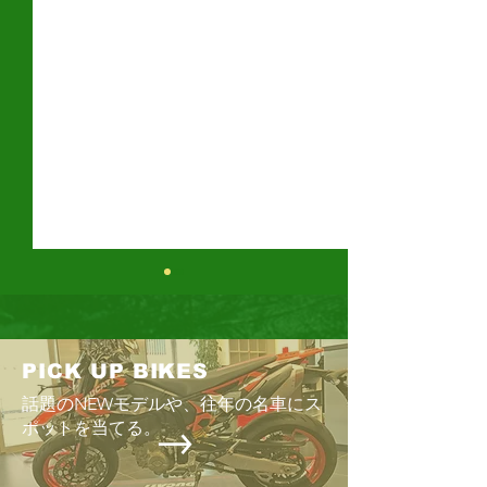
鈴鹿8時間耐久
ス
今年もまた、「鈴
PICK UP BIKES
時期が近づいてきた
話題のNEWモデルや、往年の名車にス
の最後の日曜日」
Enjoyツーリング2026 6/28
ポットを当てる。
までの恒例のスケ
りグッと早い「7