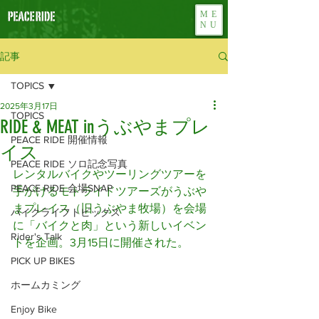
ME
NU
記事
TOPICS
2025年3月17日
TOPICS
RIDE & MEAT inうぶやまプレ
PEACE RIDE 開催情報
イス
PEACE RIDE ソロ記念写真
レンタルバイクやツーリングツアーを
PEACE RIDE 会場SNAP
手がけるモトライドツアーズがうぶや
まプレイス（旧うぶやま牧場）を会場
バイクライフトピックス
に「バイクと肉」という新しいイベン
Rider's Talk
トを企画。3月15日に開催された。
PICK UP BIKES
ホームカミング
Enjoy Bike