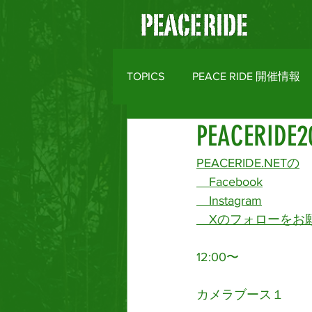
TOPICS
PEACE RIDE 開催情報
PEACER
バイクライフトピックス
R
PEACERIDE.NET
の
　Facebook
MOTO CLOTHES
AREA M
　Instagram
　Xのフォローをお
12:00〜
カメラブース１