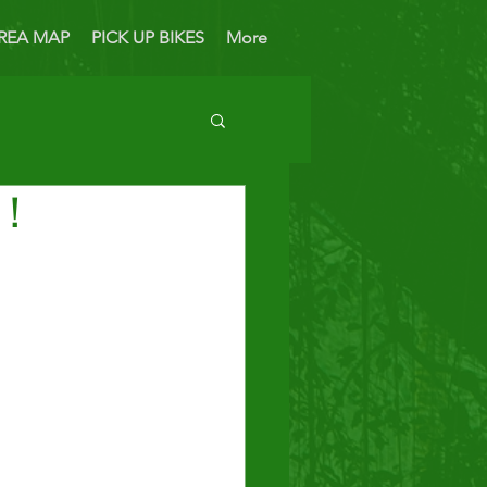
REA MAP
PICK UP BIKES
More
台！
 Bike