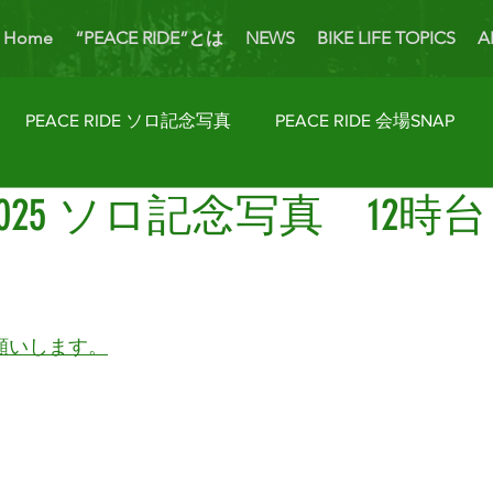
Home
“PEACE RIDE”とは
NEWS
BIKE LIFE TOPICS
A
PEACE RIDE ソロ記念写真
PEACE RIDE 会場SNAP
IDE2025 ソロ記念写真 12時
ider's Talk
PICK UP BIKES
ホームカミング
Enjoy
AP
License Navi
願いします。