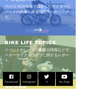
PEACE RIDE会場で撮影したライダーと
バイクの画像。過去開催年へのリンク
も。
BIKE LIFE TOPICS
イベントやレース、新製品情報などモ
ーターサイクルライフに関するレポー
ト
。
Facebook
Instagram
X
YouTube
GOODS
こんなものがあったのか！PEACE RIDE
イベントオリジナルグッズ
​過去のGOODS画像も