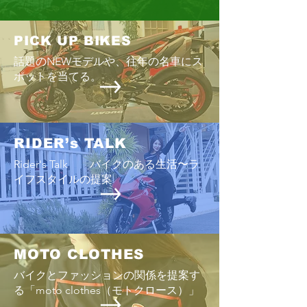
PICK UP BIKES
話題のNEWモデルや、往年の名車にス
ポットを当てる。
PEACERIDE2025 終了！来場
PEACERIDE2025
御礼！
月26日アスペク
RIDER’s TALK
Rider's Talk バイクのある生活〜ラ
イフスタイルの提案
MOTO CLOTHES
バイクとファッションの関係を提案す
る「moto clothes（モトクロース）」