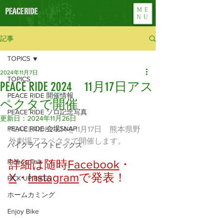
ME
NU
記事
TOPICS
2024年11月7日
TOPICS
PEACE RIDE 2024 11月17日アス
PEACE RIDE 開催情報
ペクタで開催
PEACE RIDE ソロ記念写真
更新日：
2024年11月26日
PEACE RIDE 会場SNAP
PEACERIDE2024を11月17日　熊本県野
外劇場アスペクタで開催します。
バイクライフトピックス
Rider's Talk
詳細は随時
Facebook
・
X
・
Instagram
で発表！
PICK UP BIKES
ホームカミング
Enjoy Bike