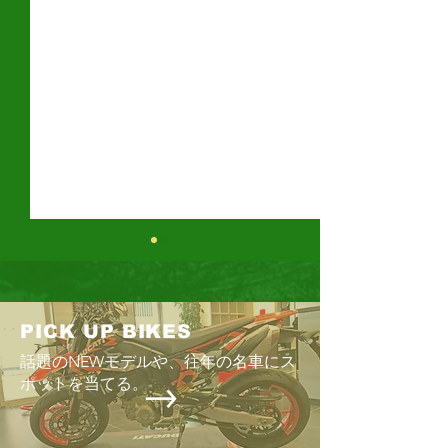
PICK UP BIKES
話題のNEWモデルや、往年の名車にス
ポットを当てる。
MOTO CLOTHES​菊陽２りんか
菊陽2りんかん MOT
RIDERS 2023 SUMMER
ん＆熊本２りんかん