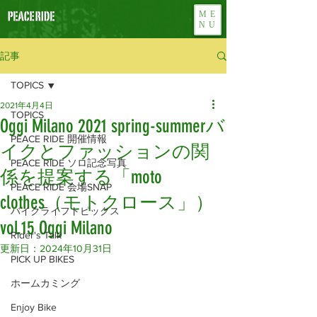
ME
NU
記事
TOPICS
2021年4月4日
TOPICS
Oggi Milano 2021 spring-summerバ
PEACE RIDE 開催情報
イクとファッションの関
PEACE RIDE ソロ記念写真
係を提案する「moto
PEACE RIDE 会場SNAP
clothes（モトクロース」）
バイクライフトピックス
vol.15 Oggi Milano
Rider's Talk
更新日：
2024年10月31日
PICK UP BIKES
ホームカミング
Enjoy Bike