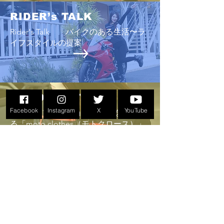
2024Spring wearバイクとファ
ッションの関係を提案す
RIDER’s TALK
る「Moto clothes（モトクロ
Rider's Talk バイクのある生活〜ラ
ース）」vol.18 菊陽２りん
イフスタイルの提案
かん 熊本２りんかん
MOTO CLOTHES
Facebook
Instagram
X
YouTube
バイクとファッションの関係を提案す
る「moto clothes（モトクロース）」
AREA MAP
バイクショップやカフェ・雑貨店など
ライダー大歓迎の熊本県内のお店のマ
ップ
画像をクリックすると、レポート、ま