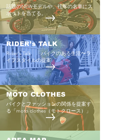
話題のNEWモデルや、往年の名車にス
ポットを当てる。
RIDER’s TALK
Rider's Talk バイクのある生活〜ラ
イフスタイルの提案
MOTO CLOTHES
バイクとファッションの関係を提案す
る「moto clothes（モトクロース）」