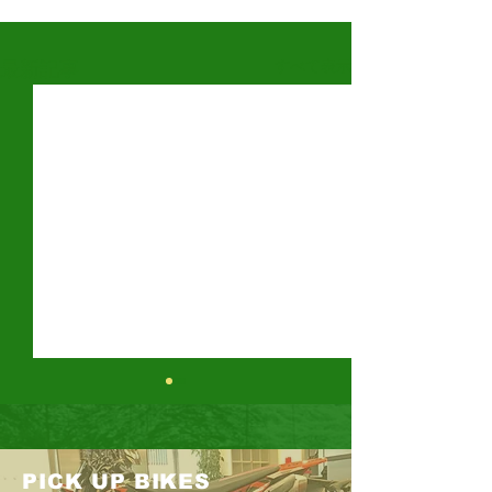
すべて表示
最新記事
DR-Z4SM
KLX230 SHERPA
PICK UP BIKES