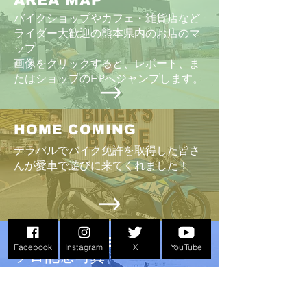
AREA MAP
バイクショップやカフェ・雑貨店など
ライダー大歓迎の熊本県内のお店のマ
ップ
画像をクリックすると、レポート、ま
たはショップのHPへジャンプします。
HOME COMING
テラバルでバイク免許を取得した皆さ
んが愛車で遊びに来てくれました！
PEACE RIDE
Facebook
Instagram
X
YouTube
ソロ記念写真
PEACE RIDE会場で撮影したライダーと
バイクの画像。過去開催年へのリンク