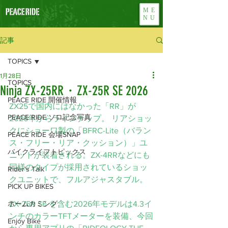
ME
NU
記事
TOPICS
1月28日
TOPICS
Ninja ZX-25RR・ZX-25R SE 2026
PEACE RIDE 開催情報
ZX25で国内にはなかった「RR」が
PEACE RIDE ソロ記念写真
2026年からラインナップ。 リアショッ
クに
ショーワ製の「BFRC-Lite（バラン
PEACE RIDE 会場SNAP
ス・フリー・リア・クッション）」ユ
バイクライフトピックス
ニットが装着される。ZX-4RRなどにも
同様のタイプが採用されているショッ
Rider's Talk
クユニットで、フルアジャスタブル。
PICK UP BIKES
ホームカミング
ZX-25R SE を含む2026年モデルは4.3イ
ンチのカラーTFTメーターを装備、今回
Enjoy Bike