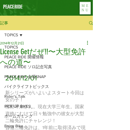
ME
NU
記事
TOPICS
2014年12月21日
TOPICS
License Getだぜ!!〜大型免許
PEACE RIDE 開催情報
への道〜
PEACE RIDE ソロ記念写真
2014/12/01
PEACE RIDE 会場SNAP
バイクライフトピックス
新シリーズがいよいよスタート今回は
Rider's Talk
女の子！
PICK UP BIKES
樫野琴未さん。現在大学三年生。国家
資格にむけて日々勉強中の彼女が大型
ホームカミング
二輪免許にチャレンジ！
Enjoy Bike
普通二輪免許は、1年前に取得済みで現