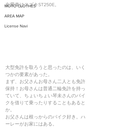
在愛車はスズキST250E。
MOTO CLOTHES
AREA MAP
License Navi
大型免許を取ろうと思ったのは、いく
つかの要素があった。
まず、お父さんお母さん二人とも免許
保持！お母さんは普通二輪免許を持っ
ていて、ちょいちょい琴未さんのバイ
クを借りて乗ったりすることもあると
か。
お父さんは根っからのバイク好き。ハ
ーレーがお家にはある。