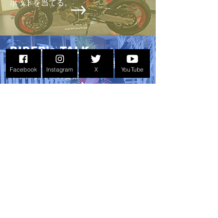
Enjoyツーリング2026 6/28
ポットを当てる。
までの恒例のスケ
りグッと早い「7
曜日」に開催され
８耐」でおなじみ
RIDER’s TALK
が、あまりにも過
Rider's Talk バイクのある生活〜ラ
少しでも改善する
Facebook
Instagram
X
YouTube
イフスタイルの提案
早い時期の開催と
は緩和されるのだ
ップ争いだけが、
さではない。にし
にせざるを得ない
MOTO CLOTHES
「HONDA vs YA
バイクとファッションの関係を提案す
る「moto clothes（モトクロース）」
AREA MAP
バイクショップやカフェ・雑貨店など