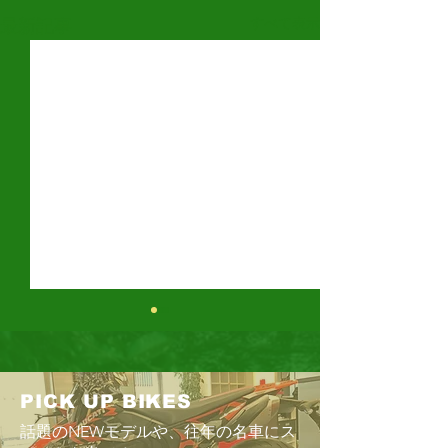
すべて表示
最新記事
鈴鹿8時間耐久
ス
今年もまた、「鈴
PICK UP BIKES
時期が近づいてきた
話題のNEWモデルや、往年の名車にス
の最後の日曜日」