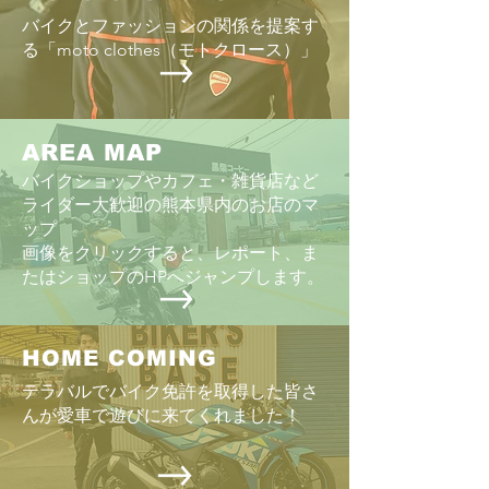
「HONDA vs YAMAHA」の争
バイクとファッションの関係を提案す
る「moto clothes（モトクロース）」
AREA MAP
バイクショップやカフェ・雑貨店など
ライダー大歓迎の熊本県内のお店のマ
ップ
画像をクリックすると、レポート、ま
たはショップのHPへジャンプします。
HOME COMING
テラバルでバイク免許を取得した皆さ
んが愛車で遊びに来てくれました！