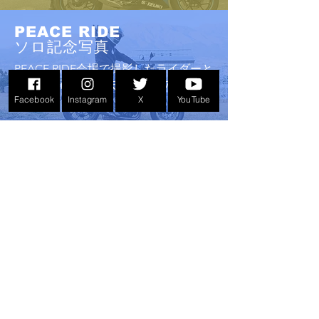
PEACE RIDE
ソロ記念写真
PEACE RIDE会場で撮影したライダーと
バイクの画像。過去開催年へのリンク
も。
Facebook
Instagram
X
YouTube
BIKE LIFE TOPICS
イベントやレース、新製品情報などモ
ーターサイクルライフに関するレポー
ト
。
GOODS