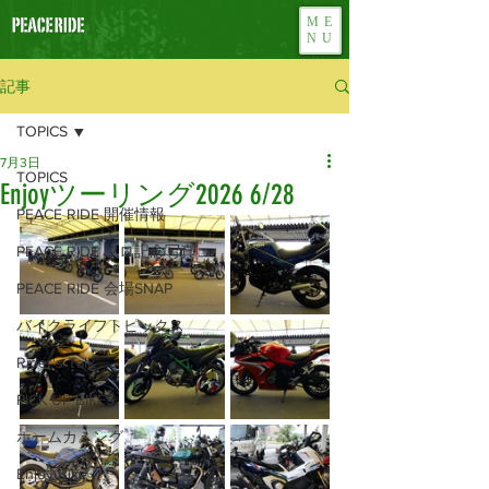
ME
NU
記事
TOPICS
7月3日
TOPICS
Enjoyツーリング2026 6/28
PEACE RIDE 開催情報
PEACE RIDE ソロ記念写真
PEACE RIDE 会場SNAP
バイクライフトピックス
Rider's Talk
PICK UP BIKES
ホームカミング
Enjoy Bike