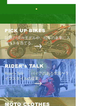
鈴鹿8時間耐久ロードレー
ス
今年もまた、「鈴鹿の夏」の
PICK UP BIKES
時期が近づいてきた。 「7月
話題のNEWモデルや、往年の名車にス
の最後の日曜日」というこれ
ポットを当てる。
までの恒例のスケジュールよ
ハーレートライデ
りグッと早い「7月最初の日
テラバル自動車学校
曜日」に開催される。 「暑い
８耐」でおなじみではある
RIDER’s TALK
が、あまりにも過酷な状況を
Rider's Talk バイクのある生活〜ラ
少しでも改善する狙いで少し
イフスタイルの提案
早い時期の開催となる。暑さ
は緩和されるのだろうか？ ト
ップ争いだけが、８耐の面白
さではない。にしても、話題
にせざるを得ないのは
MOTO CLOTHES