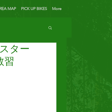
REA MAP
PICK UP BIKES
More
ンスター
 Bike
 教習