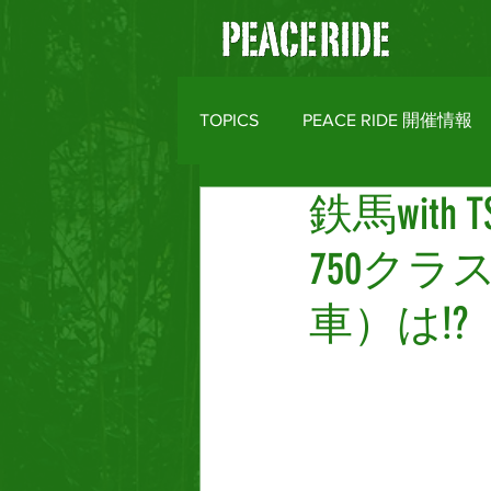
TOPICS
PEACE RIDE 開催情報
鉄馬wit
バイクライフトピックス
R
750クラス
MOTO CLOTHES
AREA M
車）は!?