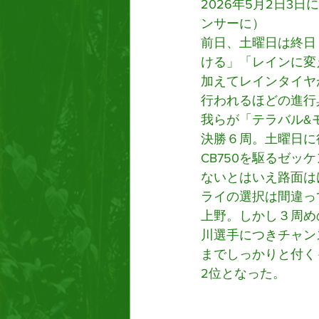
2026年5月2日3
ンサーに）
前日、土曜日は終日
ける」「レインに変
加えてレインタイヤ
行われるほどの進行
我らが「テラバル&モ
決勝６周。土曜日に
CB750を駆るゼ
ないとはいえ路面は
ライの選択は間違って
上野。しかし３周め
川選手につきチャン
までしっかりと付く
2位となった。