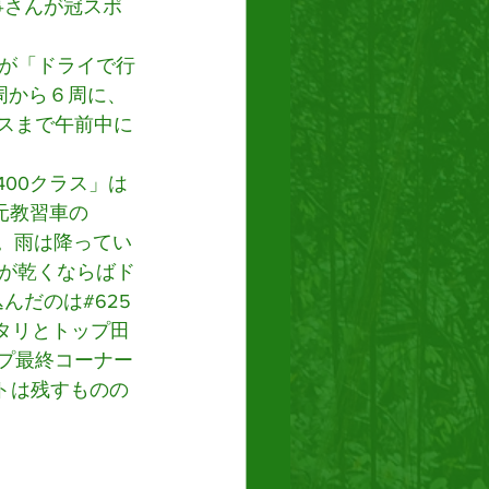
商事さんが冠スポ
が「ドライで行
周から６周に、
スまで午前中に
400クラス」は
元教習車の
ヤ。雨は降ってい
が乾くならばド
んだのは#625
タリとトップ田
プ最終コーナー
ストは残すものの