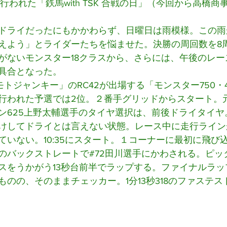
日に行われた「鉄馬with TSK 合戦の日」（今回から高橋
ドライだったにもかかわらず、日曜日は雨模様。この雨
えよう」とライダーたちを悩ませた。決勝の周回数を8
がないモンスター18クラスから、さらには、午後のレー
具合となった。
トジャンキー」のRC42が出場する「モンスター750・
行われた予選では2位。２番手グリッドからスタート。
ッケン625上野太輔選手のタイヤ選択は、前後ドライタイ
けしてドライとは言えない状態。レース中に走行ライン
いない。10:35にスタート。１コーナーに最初に飛び込
のバックストレートで#72田川選手にかわされる。ピッ
スをうかがう13秒台前半でラップする。ファイナルラッ
ものの、そのままチェッカー。1分13秒318のファステ