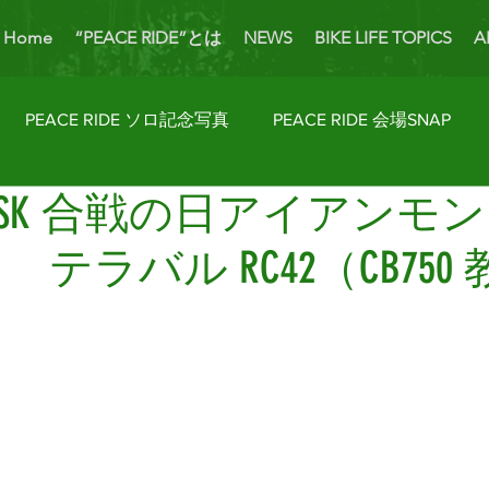
Home
“PEACE RIDE”とは
NEWS
BIKE LIFE TOPICS
A
PEACE RIDE ソロ記念写真
PEACE RIDE 会場SNAP
h TSK 合戦の日アイアンモ
ider's Talk
PICK UP BIKES
ホームカミング
Enjoy
 テラバル RC42（CB750
AP
License Navi