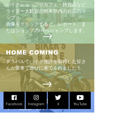
バイクショップやカフェ・雑貨店など
ライダー大歓迎の熊本県内のお店のマ
ップ
画像をクリックすると、レポート、ま
たはショップのHPへジャンプします。
HOME COMING
テラバルでバイク免許を取得した皆さ
んが愛車で遊びに来てくれました！
PEACE RIDE
Facebook
Instagram
X
YouTube
ソロ記念写真
PEACE RIDE会場で撮影したライダーと
バイクの画像。過去開催年へのリンク
も。