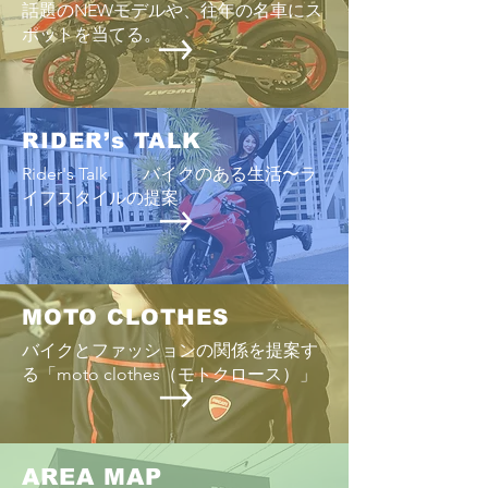
話題のNEWモデルや、往年の名車にス
ポットを当てる。
License Getだぜ!!〜大型免許
への道〜
RIDER’s TALK
Rider's Talk バイクのある生活〜ラ
イフスタイルの提案
MOTO CLOTHES
バイクとファッションの関係を提案す
る「moto clothes（モトクロース）」
AREA MAP