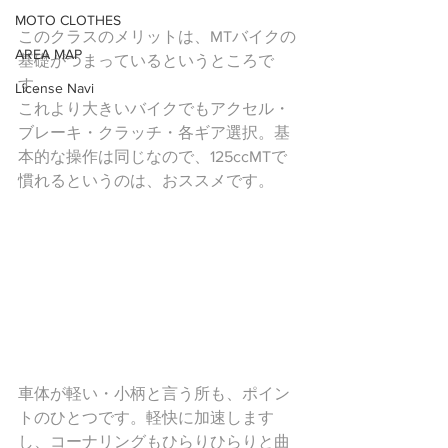
MOTO CLOTHES
このクラスのメリットは、MTバイクの
AREA MAP
基礎がつまっているというところで
す。
License Navi
これより大きいバイクでもアクセル・
ブレーキ・クラッチ・各ギア選択。基
本的な操作は同じなので、125ccMTで
慣れるというのは、おススメです。
車体が軽い・小柄と言う所も、ポイン
トのひとつです。軽快に加速します
し、コーナリングもひらりひらりと曲