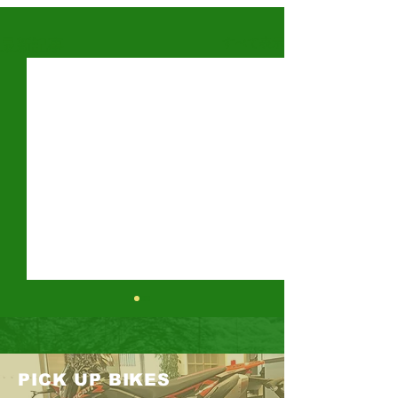
すべて表示
最新記事
大型二輪
PICK UP BIKES