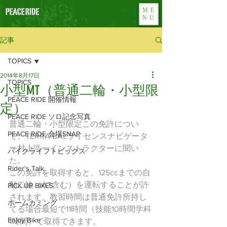
ME
NU
記事
TOPICS
2014年8月17日
TOPICS
小型MT（普通二輪・小型限
PEACE RIDE 開催情報
定）
PEACE RIDE ソロ記念写真
普通二輪・小型限定この免許につい
PEACE RIDE 会場SNAP
て、TERRA BALライセンスナビゲータ
ー村上浩一インストラクターに聞い
バイクライフトピックス
た。
Rider's Talk
この免許を取得すると、125ccまでの自
動二輪（AT含む）を運転することが許
PICK UP BIKES
されます。教習時間は普通免許所持し
ホームカミング
てる場合最短で11時間（技能10時間学科
Enjoy Bike
1時間）で取得できます。