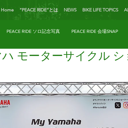
Home
“PEACE RIDE”とは
NEWS
BIKE LIFE TOPICS
A
PEACE RIDE ソロ記念写真
PEACE RIDE 会場SNAP
マハ モーターサイクル 
ider's Talk
PICK UP BIKES
ホームカミング
Enjoy
AP
License Navi