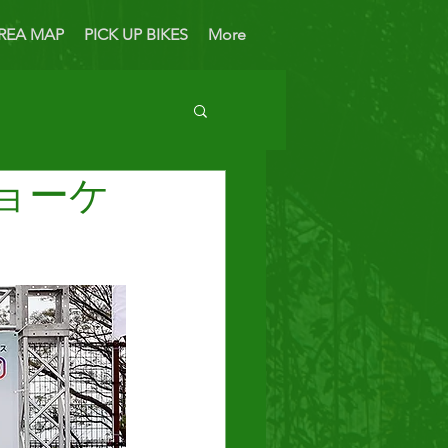
REA MAP
PICK UP BIKES
More
ショーケ
 Bike