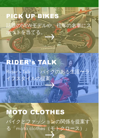
ス
今年もまた、「鈴
PICK UP BIKES
時期が近づいてきた
話題のNEWモデルや、往年の名車にス
の最後の日曜日」
Enjoyツーリング2026 6/28
ポットを当てる。
までの恒例のスケ
りグッと早い「7
曜日」に開催され
８耐」でおなじみ
RIDER’s TALK
が、あまりにも過
Rider's Talk バイクのある生活〜ラ
少しでも改善する
イフスタイルの提案
早い時期の開催と
は緩和されるのだ
ップ争いだけが、
さではない。にし
にせざるを得ない
MOTO CLOTHES
「HONDA vs YA
バイクとファッションの関係を提案す
る「moto clothes（モトクロース）」