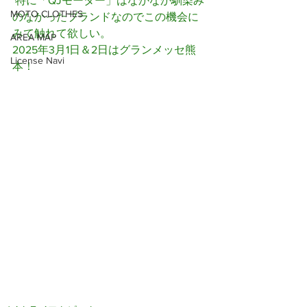
 特に「QJモーター」はなかなか馴染み
MOTO CLOTHES
のなかったブランドなのでこの機会に
みて触れて欲しい。
AREA MAP
2025年3月1日＆2日はグランメッセ熊
License Navi
本！