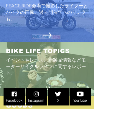
PEACE RIDE会場で撮影したライダーと
バイクの画像。過去開催年へのリンク
も。
BIKE LIFE TOPICS
イベントやレース、新製品情報などモ
ーターサイクルライフに関するレポー
ト
。
Facebook
Instagram
X
YouTube
GOODS
こんなものがあったのか！PEACE RIDE
イベントオリジナルグッズ
​過去のGOODS画像も