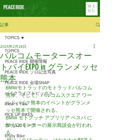
ME
NU
記事
TOPICS
2025年2月26日
TOPICS
バルコムモータースオー
PEACE RIDE 開催情報
トバイEXPO in グランメッセ
PEACE RIDE ソロ記念写真
熊本
PEACE RIDE 会場SNAP
BMWモトラッドのモトラッドバルコム
バイクライフトピックス
熊本、そして、バルコムスクエア ワー
ルドバイク熊本のイベントがグランメ
Rider's Talk
ッセ熊本で開催される。
PICK UP BIKES
BMW モトグッチ アプリリア ベスパ に
ホームカミング
加えQJモーターの展示商談会が行われ
る。
Enjoy Bike