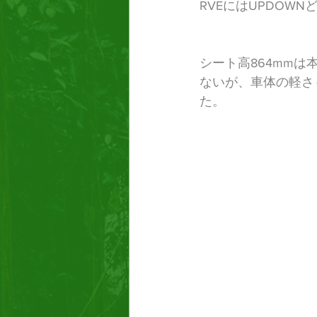
RVEにはUPDOW
シート高864mm
ないが、車体の軽さ
た。