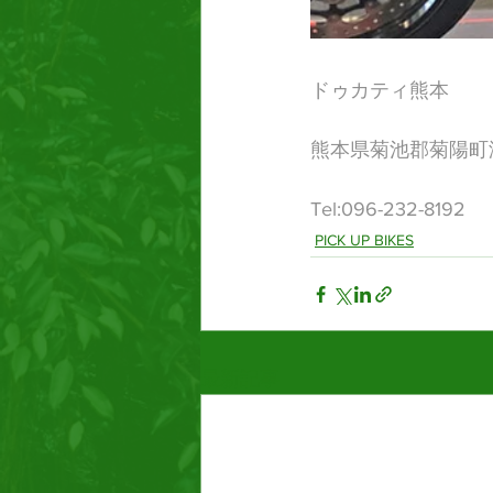
ドゥカティ熊本
熊本県菊池郡菊陽町津
​Tel:096-232-8192
PICK UP BIKES
最新記事