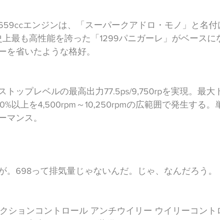
659ccエンジンは、「スーパークアドロ・モノ」と名
史上最も高性能を誇った「1299パニガーレ」がベースに
ーを省いたような格好。
ップレベルの最高出力77.5ps/9,750rpを実現。最大
pmの80%以上を4,500rpm～10,250rpmの広範囲で発生す
ーマンス。
が。698って排気量じゃないんだ。じゃ、なんだろう。
トラクションコントロール アンチウイリー ウイリーコン