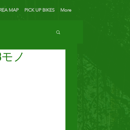
REA MAP
PICK UP BIKES
More
8モノ
 Bike