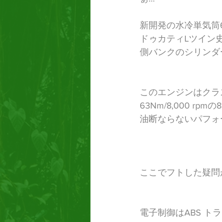
新開発の水冷単気筒
ドゥカティLツイン
側バンクのシリンダ
このエンジンはクラスト
63Nm/8,000 r
油断ならないパフォ
​　
ここでフトした疑問
電子制御はABS 