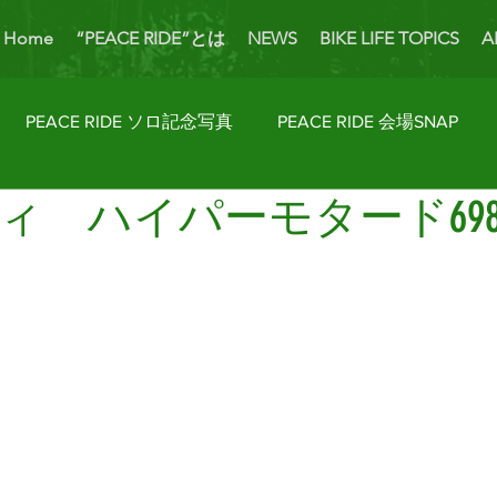
Home
“PEACE RIDE”とは
NEWS
BIKE LIFE TOPICS
A
PEACE RIDE ソロ記念写真
PEACE RIDE 会場SNAP
ィ ハイパーモタード69
ider's Talk
PICK UP BIKES
ホームカミング
Enjoy
AP
License Navi