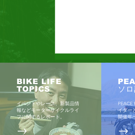
BIKE LIFE
PEA
ELIMINATOR SE
TOPICS
ソロ
イベントやレース、新製品情
PEAC
報などモーターサイクルライ
イダー
フに関するレポート
。
開催年