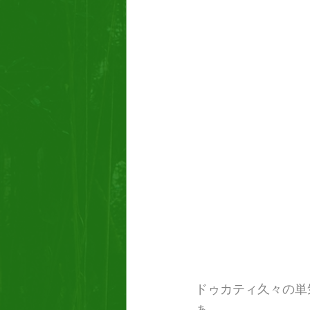
ドゥカティ久々の単
ぁ…