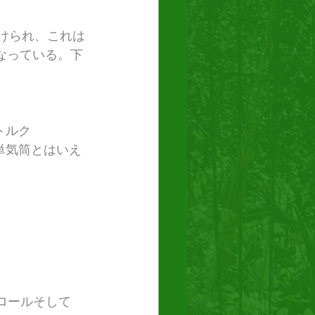
付けられ、これは
なっている。下
トルク
る。単気筒とはいえ
トロールそして