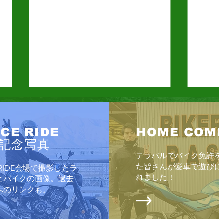
CE RIDE
HOME COM
DR-Z4
KLX230 SHERPA
記念写真
テラバルでバイク免許
た皆さんが愛車で遊び
E RIDE会場で撮影したラ
れました！
とバイクの画像。過去
へのリンクも。