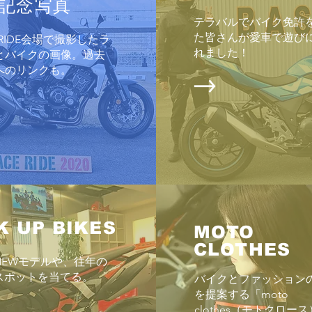
記念写真
日曜
テラバルでバイク免許
スケ
Enjoyツーリング2026 6/28
た皆さんが愛車で遊び
E RIDE会場で撮影したラ
月最
れました！
とバイクの画像。過去
「暑
へのリンクも。
が、
でも
の開
のだ
が、
ても
「HO
K UP BIKES
MOTO
CLOTHES
NEWモデルや、往年の
スポットを当てる。
バイクとファッション
を提案する「moto
clothes（モトクロー