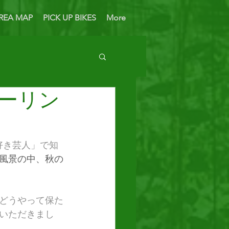
REA MAP
PICK UP BIKES
More
ーリン
 Bike
好き芸人」で知
風景の中、秋の
どうやって保た
いただきまし