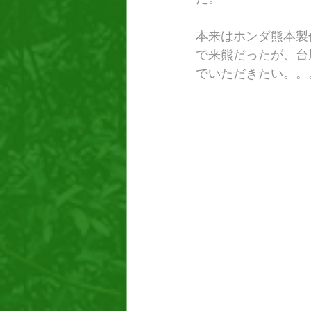
​本来はホンダ熊本
で来熊だったが、台
でいただきたい。。