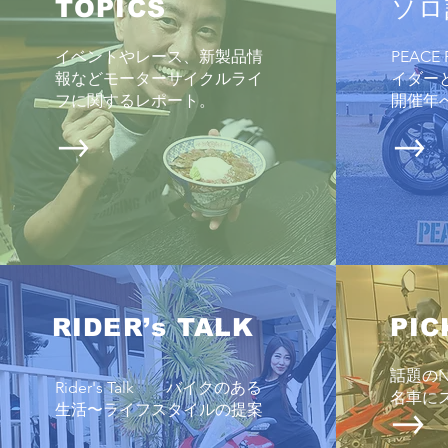
TOPICS
ソロ
イベントやレース、新製品情
PEAC
報などモーターサイクルライ
イダー
2026 鈴鹿8時間耐久ロードレー
フに関するレポート
。
開催年
ス観戦に行ったハナシ
RIDER’s TALK
PIC
話題の
Rider's Talk バイクのある
名車に
生活〜ライフスタイルの提案