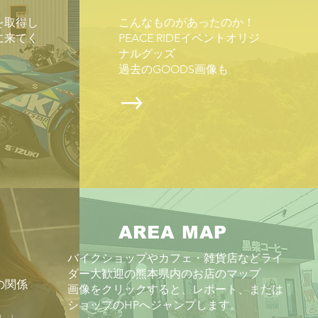
日」というこれまでの恒例の
を取得し
こんなものがあったのか！
ジュールよりグッと早い「7
に来てく
PEACE RIDEイベントオリジ
初の日曜日」に開催される。
ナルグッズ
い８耐」でおなじみではある
​過去のGOODS画像も
あまりにも過酷な状況を少し
改善する狙いで少し早い時期
催となる。暑さは緩和される
ろうか？ トップ争いだけ
８耐の面白さではない。にし
、話題にせざるを得ないのは
NDA vs YAMAHA」の争
AREA MAP
バイクショップやカフェ・雑貨店などライ
ダー大歓迎の熊本県内のお店のマップ
の関係
画像をクリックすると、レポート、または
ショップのHPへジャンプします。
ス）」