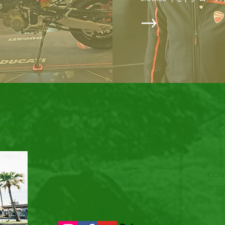
DE.NETは
す。
CON
T: 0
E:
in