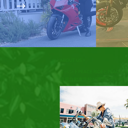
ABOUT US >
イベントPEACE RIDEとPEACE RI
寺原自動車学校
が運営していま