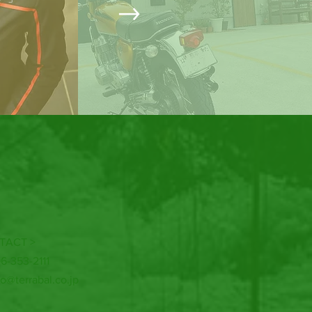
TACT >
96-353-2111
fo@terrabal.co.jp