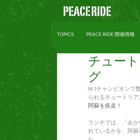
TOPICS
PEACE RIDE 開催情報
チュート
バイクライフトピックス
R
グ
MOTO CLOTHES
AREA M
M-1チャンピオン
られるチュートリア
阿蘇を疾走！
ランチでは、「あか
れているかを、阿蘇
た。