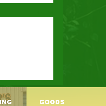
すべて表示
8時間耐久ロードレース
もまた、「鈴鹿の夏」の時期
ING
GOODS
づいてきた。 「7月の最後の