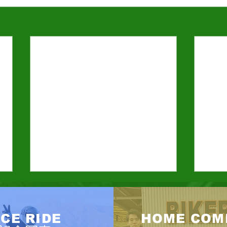
鈴鹿
今年
CE RIDE
HOME COM
が近