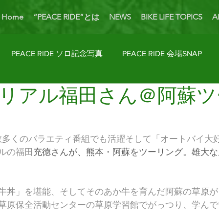
Home
“PEACE RIDE”とは
NEWS
BIKE LIFE TOPICS
A
PEACE RIDE ソロ記念写真
PEACE RIDE 会場SNAP
リアル福田さん＠阿蘇ツ
ider's Talk
PICK UP BIKES
ホームカミング
Enjoy
AP
License Navi
で数多くのバラエティ番組でも活躍そして「オートバイ大
ルの福田
充徳さんが、熊本・阿蘇をツーリング。雄大な
牛丼」を堪能、そしてそのあか牛を育んだ阿蘇の草原が
草原保全活動センターの草原学習館でがっつり、学んで