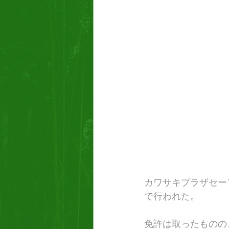
カワサキプラザセー
で行われた。
免許は取ったものの