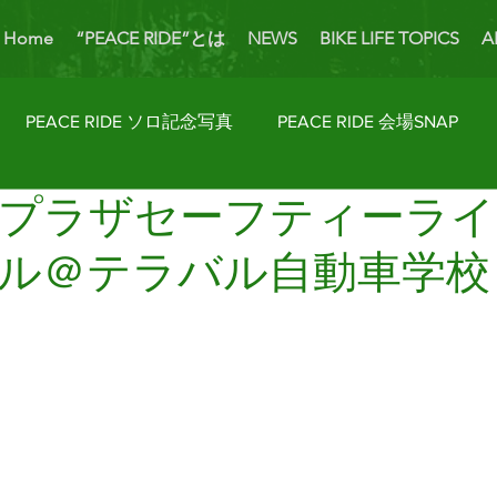
Home
“PEACE RIDE”とは
NEWS
BIKE LIFE TOPICS
A
PEACE RIDE ソロ記念写真
PEACE RIDE 会場SNAP
プラザセーフティーライ
ider's Talk
PICK UP BIKES
ホームカミング
Enjoy
ル＠テラバル自動車学校
AP
License Navi