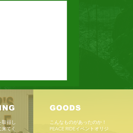
8時間耐久ロードレース
もまた、「鈴鹿の夏」の時期
ING
GOODS
づいてきた。 「7月の最後の
日」というこれまでの恒例の
を取得し
こんなものがあったのか！
ジュールよりグッと早い「7
に来てく
PEACE RIDEイベントオリジ
初の日曜日」に開催される。