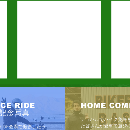
鈴鹿
今年
CE RIDE
HOME COM
が近
記念写真
日曜
テラバルでバイク免許
スケ
Enjoyツーリング2026 6/28
た皆さんが愛車で遊び
E RIDE会場で撮影したラ
月最