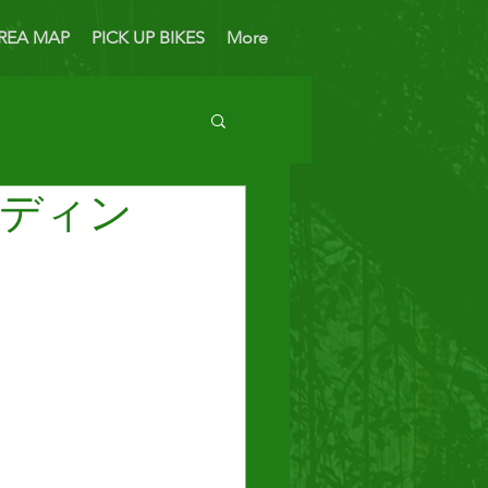
REA MAP
PICK UP BIKES
More
ディン
 Bike