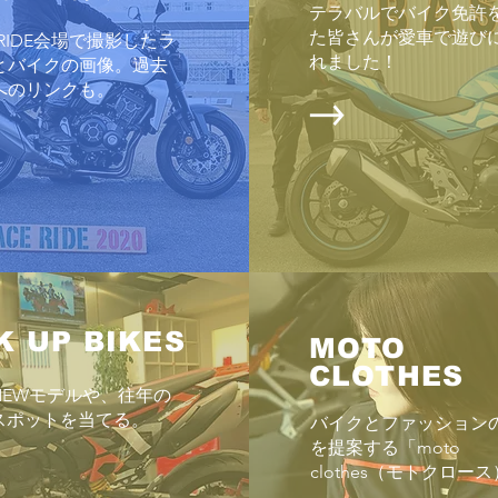
テラバルでバイク免許
スケ
Enjoyツーリング2026 6/28
た皆さんが愛車で遊び
E RIDE会場で撮影したラ
月最
れました！
とバイクの画像。過去
「暑
へのリンクも。
が、
でも
の開
のだ
が、
ても
「HO
K UP BIKES
MOTO
CLOTHES
NEWモデルや、往年の
スポットを当てる。
バイクとファッション
を提案する「moto
clothes（モトクロー