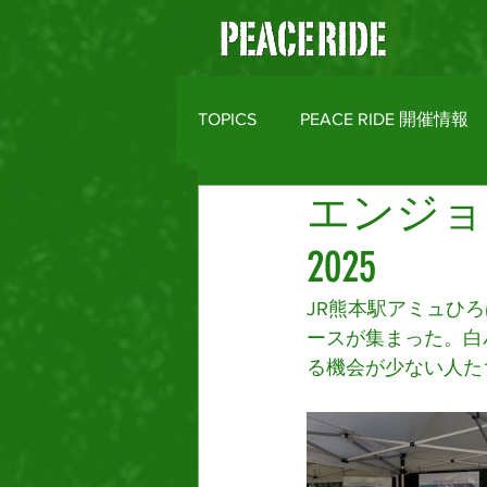
TOPICS
PEACE RIDE 開催情報
エンジョ
バイクライフトピックス
R
2025
MOTO CLOTHES
AREA M
JR熊本駅アミュひ
ースが集まった。白
る機会が少ない人た