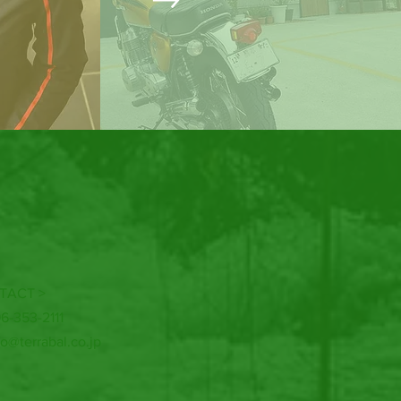
TACT >
96-353-2111
fo@terrabal.co.jp