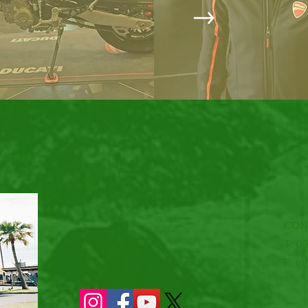
DE.NETは
す。
CON
T: 0
E:
in