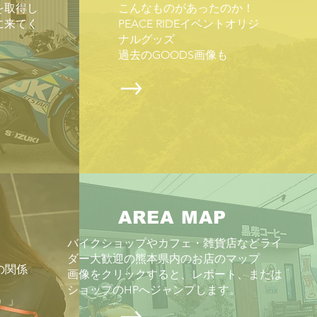
を取得し
こんなものがあったのか！
ジュールよりグッと早い「7
に来てく
PEACE RIDEイベントオリジ
初の日曜日」に開催される。
ナルグッズ
い８耐」でおなじみではある
​過去のGOODS画像も
あまりにも過酷な状況を少し
改善する狙いで少し早い時期
催となる。暑さは緩和される
ろうか？ トップ争いだけ
８耐の面白さではない。にし
、話題にせざるを得ないのは
NDA vs YAMAHA」の争
AREA MAP
バイクショップやカフェ・雑貨店などライ
ダー大歓迎の熊本県内のお店のマップ
の関係
画像をクリックすると、レポート、または
ショップのHPへジャンプします。
ス）」