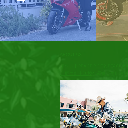
ABOUT US >
イベントPEACE RIDEとPEACE RI
寺原自動車学校
が運営していま