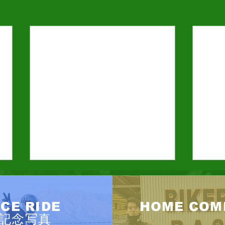
鈴鹿
今年
CE RIDE
HOME COM
が近
記念写真
日曜