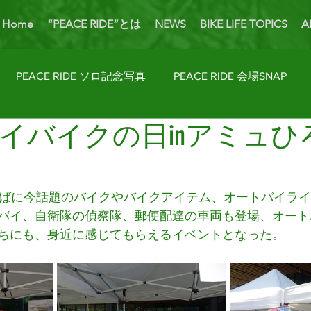
Home
“PEACE RIDE”とは
NEWS
BIKE LIFE TOPICS
A
PEACE RIDE ソロ記念写真
PEACE RIDE 会場SNAP
イバイクの日inアミュひ
ider's Talk
PICK UP BIKES
ホームカミング
Enjoy
AP
License Navi
ろばに今話題のバイクやバイクアイテム、オートバイラ
バイ、自衛隊の偵察隊、郵便配達の車両も登場、オート
ちにも、身近に感じてもらえるイベントとなった。