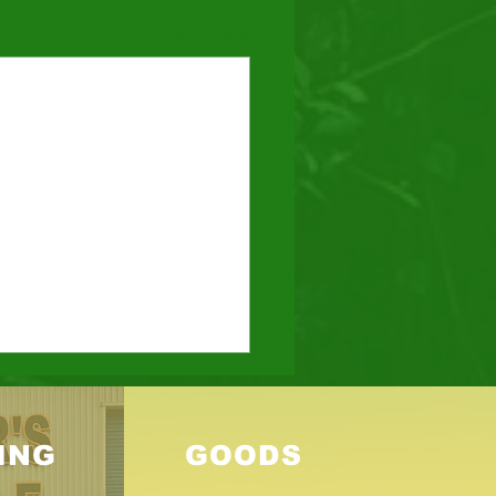
すべて表示
8時間耐久ロードレース
もまた、「鈴鹿の夏」の時期
ING
GOODS
づいてきた。 「7月の最後の
日」というこれまでの恒例の