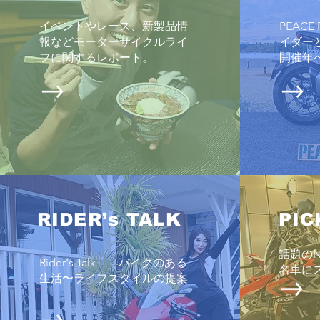
イベントやレース、新製品情
PEAC
報などモーターサイクルライ
イダー
2026 鈴鹿8時間耐久ロードレー
フに関するレポート
。
開催年
ス観戦に行ったハナシ
RIDER’s TALK
PIC
話題の
Rider's Talk バイクのある
名車に
生活〜ライフスタイルの提案