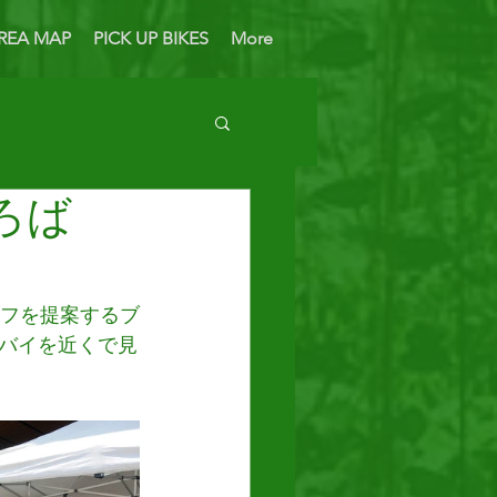
REA MAP
PICK UP BIKES
More
ろば
 Bike
イフを提案するブ
バイを近くで見