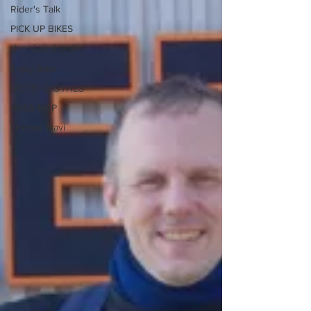
Rider's Talk
PICK UP BIKES
ホームカミング
Enjoy Bike
MOTO CLOTHES
AREA MAP
License Navi